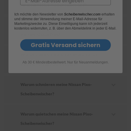
für mein Nissan Pixo geeignet sind?
S
Ich möchte den Newsletter von
Scheibenwischer.com
erhalten
c
und stimme der Verwendung meiner E-Mail-Adresse für
h
Marketingzwecke zu. Diese Einwilligung kann ich jederzeit
Wie ersetze ich die Scheibenwischer an
w
kostenlos widerrufen, z. B. über den Abmeldelink in jeder E-Mail.
ä
meinem Nissan Pixo?
m
m
Gratis Versand sichern
e
T
Wie oft sollte ich die Scheibenwischer an
ü
Ab 30 € Mindestbestellwert. Nur für Neuanmeldungen.
c
meinem Nissan Pixo wechseln?
h
e
r
B
Warum schmieren meine Nissan Pixo-
ü
Scheibenwischer?
r
s
t
e
Warum quietschen meine Nissan Pixo-
n
Scheibenwischer?
Accessoires