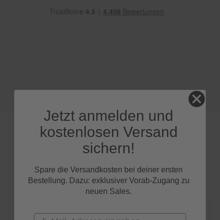
e
P
o
l
s
t
e
r
-
&
I
Jetzt anmelden und
n
n
kostenlosen Versand
e
n
sichern!
r
e
FAQs
i
Spare die Versandkosten bei deiner ersten
n
Bestellung. Dazu: exklusiver Vorab-Zugang zu
i
neuen Sales.
g
u
n
Wie finde ich heraus, welche Scheibenwischer
Email
g