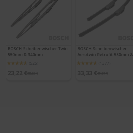
.
c
o
m
A
u
t
o
BOSCH Scheibenwischer Twin
BOSCH Scheibenwischer
s
550mm & 340mm
Aerotwin Retrofit 550mm &
h
a
340mm
Bewertung:
Bewertung:
(525)
(1377)
m
91%
92%
p
23,22 €
33,33 €
32,25 €
46,29 €
o
o
S
c
h
e
i
b
e
n