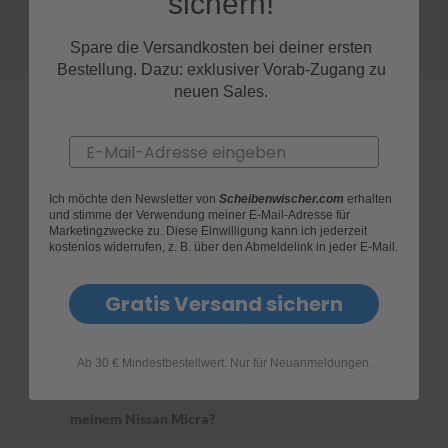
sichern!
S
Spare die Versandkosten bei deiner ersten
c
Bestellung. Dazu: exklusiver Vorab-Zugang zu
h
w
neuen Sales.
ä
m
m
Email
e
T
FAQs
ü
Ich möchte den Newsletter von
Scheibenwischer.com
erhalten
c
und stimme der Verwendung meiner E-Mail-Adresse für
Marketingzwecke zu. Diese Einwilligung kann ich jederzeit
h
kostenlos widerrufen, z. B. über den Abmeldelink in jeder E-Mail.
e
r
Wie finde ich heraus, welche Scheibenwischer
B
Gratis Versand sichern
ü
für mein Nissan Micra geeignet sind?
r
s
t
Ab 30 € Mindestbestellwert. Nur für Neuanmeldungen.
e
Wie ersetze ich die Scheibenwischer an
n
meinem Nissan Micra?
Accessoires