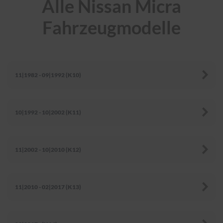
Alle Nissan Micra
r
e
Fahrzeugmodelle
i
n
i
g
u
n
11|1982 - 09|1992 (K10)
g
K
u
n
10|1992 - 10|2002 (K11)
s
t
s
t
11|2002 - 10|2010 (K12)
o
f
f
p
11|2010 - 02|2017 (K13)
f
l
e
g