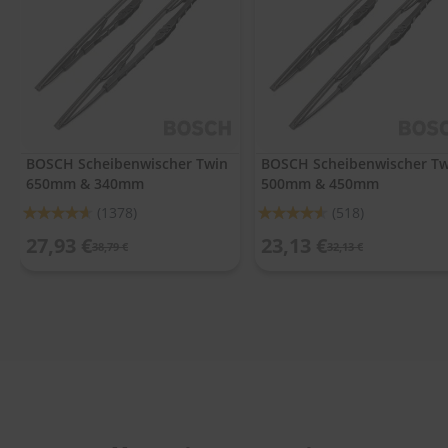
.
c
o
m
A
u
t
o
BOSCH Scheibenwischer Twin
BOSCH Scheibenwischer Tw
s
650mm & 340mm
500mm & 450mm
h
a
Bewertung:
Bewertung:
(1378)
(518)
m
92%
91%
p
27,93 €
23,13 €
38,79 €
32,13 €
o
o
S
c
h
e
i
b
e
n