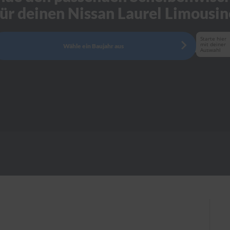
für deinen Nissan Laurel Limousin
Starte hier
mit deiner
Wähle ein Baujahr aus
Auswahl