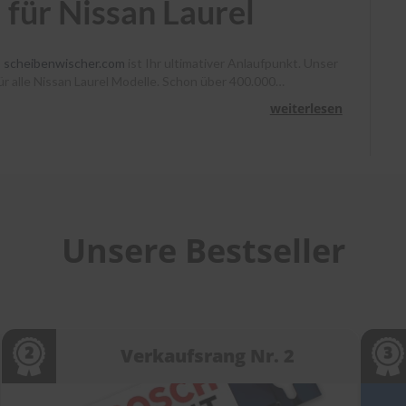
für Nissan Laurel
?
scheibenwischer.com
ist Ihr ultimativer Anlaufpunkt. Unser
für alle Nissan Laurel Modelle. Schon über 400.000
, Heyner und Benno klare Sicht. Bestellen Sie bis 13 Uhr,
weiterlesen
unterstützen wir Sie mit Montagevideos und unserem
heibenwischer bei
scheibenwischer.com
!
Unsere Bestseller
Verkaufsrang Nr. 2