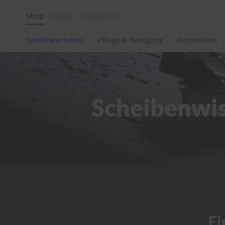
Scheibenwischer
Shop
Magazin
Helpcenter
Pflege
&
Reinigung
Scheibenwischer
Pflege & Reinigung
Accessoires
Felgenreinigung
Polituren
&
Lackpflege
Scheibenwis
Autowellness
von
scheibenwischer.com
Autoshampoo
Scheibenreinigung
Kunststoffpflege
Polster-
&
Innenreinigung
Schwämme
Fi