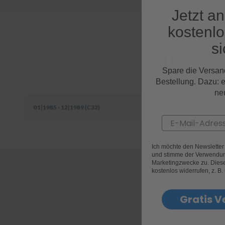
Jetzt a
kostenl
si
Alle Nis
Spare die Versan
Bestellung. Dazu: 
ne
01|1985 - 12|1989 (C32)
Email
Ich möchte den Newslette
und stimme der Verwendun
Marketingzwecke zu. Diese 
kostenlos widerrufen, z. B.
Gratis V