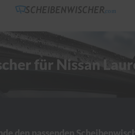
cher für Nissan Laur
nde den passenden Scheibenwisc