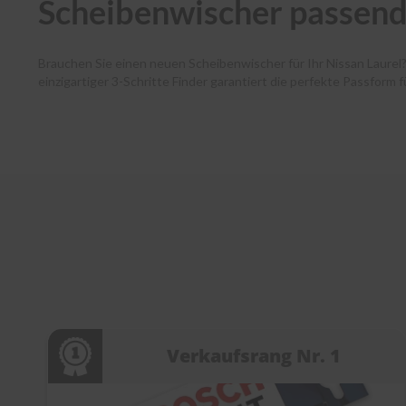
Scheibenwischer passend 
Brauchen Sie einen neuen Scheibenwischer für Ihr Nissan Laurel
einzigartiger 3-Schritte Finder garantiert die perfekte Passform 
Autofahrende haben dank unserer Premium-Marken wie Bosch, SWF
und Ihr Paket verlässt noch am selben Tag unser Lager. Zudem 
Kundenservice bei jedem Schritt. Entdecken Sie die Welt der Sc
Verkaufsrang Nr. 1