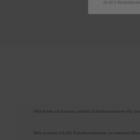
Ab 30 € Mindestbeste
Wie finde ich heraus, welche Scheibenwischer für me
Wie ersetze ich die Scheibenwischer an meinem Niss