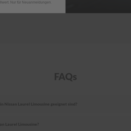
llwert. Nur für Neuanmeldungen.
FAQs
in Nissan Laurel Limousine geeignet sind?
an Laurel Limousine?