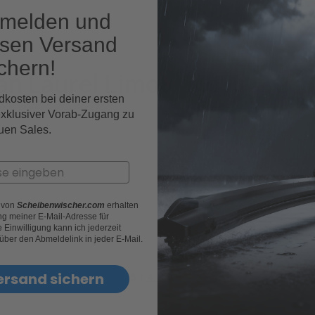
nmelden und
osen Versand
chern!
san Laurel Limousine Fahrze
dkosten bei deiner ersten
exklusiver Vorab-Zugang zu
uen Sales.
r von
Scheibenwischer.com
erhalten
g meiner E-Mail-Adresse für
Einwilligung kann ich jederzeit
 über den Abmeldelink in jeder E-Mail.
ersand sichern