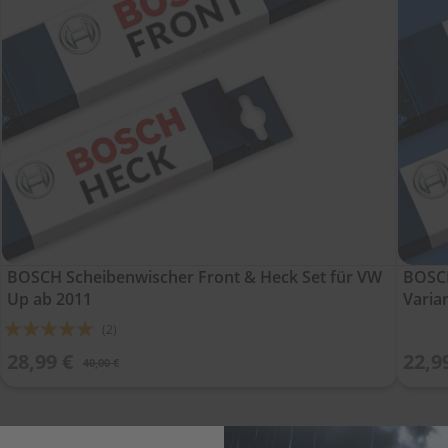
BOSCH Scheibenwischer Front & Heck Set für VW
BOSCH
Up ab 2011
Varia
Bewertung:
(2)
100%
28,99 €
22,9
40,00 €