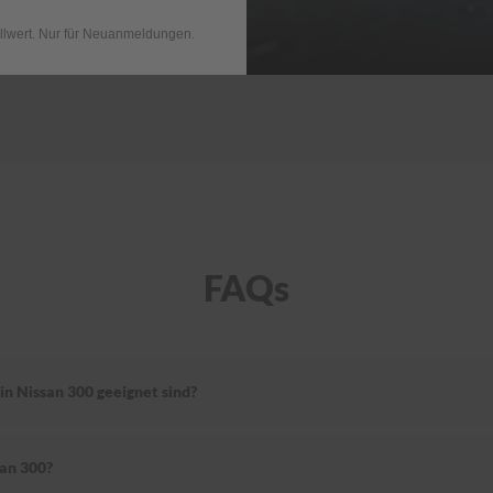
llwert. Nur für Neuanmeldungen.
FAQs
in Nissan 300 geeignet sind?
san 300?