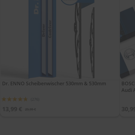
Dr. ENNO Scheibenwischer 530mm & 530mm
BOSCH
Audi 
Bewertung:
(276)
90%
13,99 €
30,9
29,99 €