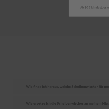
Ab 30 € Mindestbeste
Wie finde ich heraus, welche Scheibenwischer für me
Wie ersetze ich die Scheibenwischer an meinem Nis