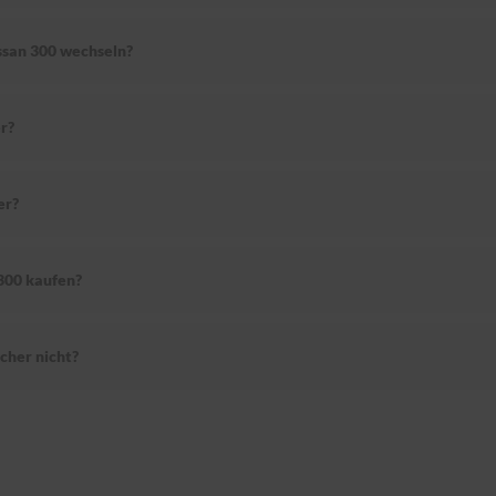
ssan 300 wechseln?
r?
er?
300 kaufen?
cher nicht?