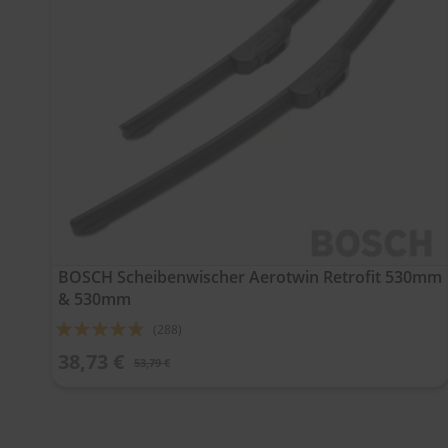
BOSCH Scheibenwischer Aerotwin Retrofit 530mm
& 530mm
Bewertung:
(288)
92%
38,73 €
53,79 €