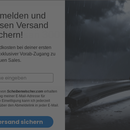
nmelden und
osen Versand
le Nissan 300 Fahrzeugmode
chern!
dkosten bei deiner ersten
exklusiver Vorab-Zugang zu
uen Sales.
r von
Scheibenwischer.com
erhalten
g meiner E-Mail-Adresse für
Einwilligung kann ich jederzeit
 über den Abmeldelink in jeder E-Mail.
ersand sichern