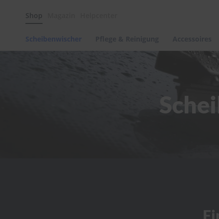
Scheibenwischer
Shop
Magazin
Helpcenter
Pflege
&
Reinigung
Scheibenwischer
Pflege & Reinigung
Accessoires
Felgenreinigung
Polituren
&
Lackpflege
Schei
Autowellness
von
scheibenwischer.com
Autoshampoo
Scheibenreinigung
Kunststoffpflege
Polster-
&
Innenreinigung
Schwämme
Fi