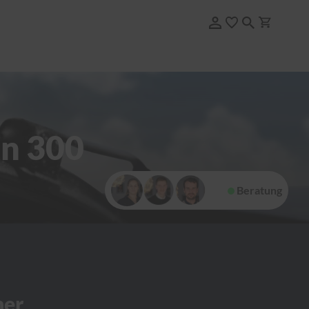
an 300
Beratung
her