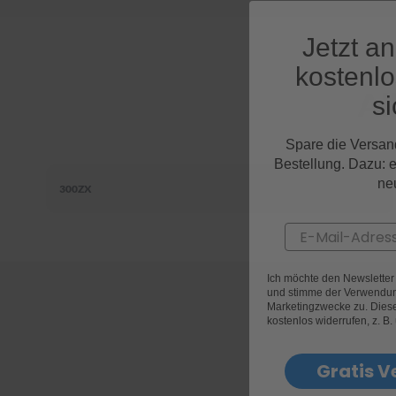
Jetzt a
kostenl
Al
si
Spare die Versan
Bestellung. Dazu: 
ne
300ZX
Email
Ich möchte den Newslette
und stimme der Verwendun
Marketingzwecke zu. Diese 
kostenlos widerrufen, z. B.
Gratis V