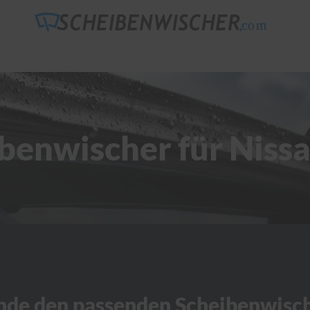
benwischer für Niss
nde den passenden Scheibenwisc