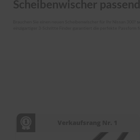
Scheibenwischer passend
Brauchen Sie einen neuen Scheibenwischer für Ihr Nissan 300?
s
einzigartiger 3-Schritte Finder garantiert die perfekte Passform
haben dank unserer Premium-Marken wie Bosch, SWF, Heyner und B
verlässt noch am selben Tag unser Lager. Zudem unterstützen w
jedem Schritt. Entdecken Sie die Welt der Scheibenwischer bei
s
Verkaufsrang Nr. 1