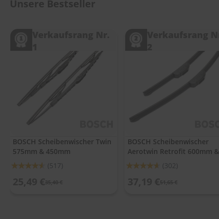
.
Unsere Bestseller
c
o
m
Verkaufsrang Nr.
Verkaufsrang N
1
2
A
u
t
o
s
h
a
m
p
o
o
BOSCH Scheibenwischer Twin
BOSCH Scheibenwischer
575mm & 450mm
Aerotwin Retrofit 600mm &
S
400mm
c
Bewertung:
Bewertung:
(517)
(302)
h
91%
92%
e
25,49 €
37,19 €
35,40 €
51,65 €
i
b
e
n