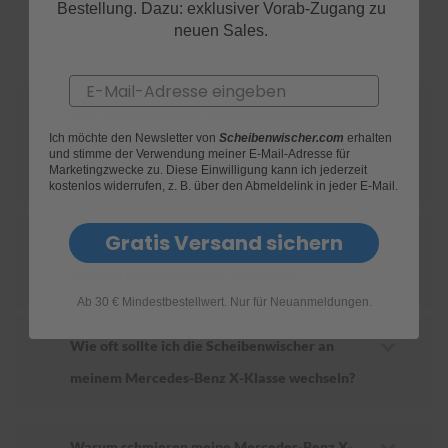
FAQs
Bestellung. Dazu: exklusiver Vorab-Zugang zu
neuen Sales.
S
c
h
Email
w
ä
Wie finde ich heraus, welche Scheibenwischer
m
Ich möchte den Newsletter von
Scheibenwischer.com
erhalten
für mein Mercedes-Benz X-Klasse geeignet
m
und stimme der Verwendung meiner E-Mail-Adresse für
e
Marketingzwecke zu. Diese Einwilligung kann ich jederzeit
sind?
T
kostenlos widerrufen, z. B. über den Abmeldelink in jeder E-Mail.
ü
c
h
Gratis Versand sichern
Wie ersetze ich die Scheibenwischer an
e
r
meinem Mercedes-Benz X-Klasse?
B
Ab 30 € Mindestbestellwert. Nur für Neuanmeldungen.
ü
r
s
Wie oft sollte ich die Scheibenwischer an
t
meinem Mercedes-Benz X-Klasse wechseln?
e
n
Accessoires
Warum schmieren meine Mercedes-Benz X-