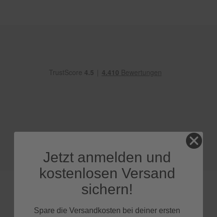
e
P
o
l
s
t
e
r
-
&
I
n
n
e
n
r
Jetzt anmelden und
e
i
kostenlosen Versand
n
i
sichern!
g
u
n
Spare die Versandkosten bei deiner ersten
g