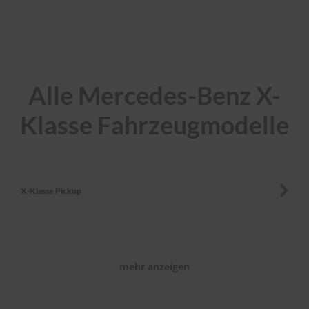
r
e
i
n
i
g
u
Alle Mercedes-Benz X-
n
g
Klasse Fahrzeugmodelle
K
u
n
s
t
X-Klasse Pickup
s
t
o
f
f
p
mehr anzeigen
f
l
e
g