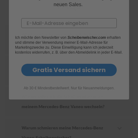
FAQs
neuen Sales.
S
c
Email
h
w
ä
Wie finde ich heraus, welche Scheibenwischer
Ich möchte den Newsletter von
Scheibenwischer.com
erhalten
m
und stimme der Verwendung meiner E-Mail-Adresse für
für mein Mercedes-Benz Vaneo geeignet sind?
m
Marketingzwecke zu. Diese Einwilligung kann ich jederzeit
e
kostenlos widerrufen, z. B. über den Abmeldelink in jeder E-Mail.
T
ü
Wie ersetze ich die Scheibenwischer an
c
Gratis Versand sichern
h
meinem Mercedes-Benz Vaneo?
e
r
Ab 30 € Mindestbestellwert. Nur für Neuanmeldungen.
B
ü
Wie oft sollte ich die Scheibenwischer an
r
s
meinem Mercedes-Benz Vaneo wechseln?
t
e
n
Warum schmieren meine Mercedes-Benz
Accessoires
Vaneo-Scheibenwischer?