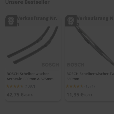
.
Unsere Bestseller
c
o
m
Verkaufsrang Nr.
Verkaufsrang N
1
2
A
u
t
o
s
h
a
m
p
o
o
BOSCH Scheibenwischer
BOSCH Scheibenwischer Tw
Aerotwin 650mm & 575mm
380mm
S
c
Bewertung:
Bewertung:
(1387)
(1371)
h
92%
92%
e
42,75 €
11,35 €
59,38 €
15,77 €
i
b
e
n