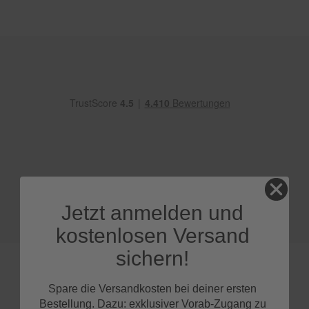
e
P
o
l
s
t
e
r
-
&
I
n
n
e
n
Jetzt anmelden und
r
e
kostenlosen Versand
i
n
sichern!
i
g
u
Spare die Versandkosten bei deiner ersten
n
Bestellung. Dazu: exklusiver Vorab-Zugang zu
g