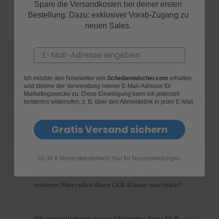
FAQs
Spare die Versandkosten bei deiner ersten
Bestellung. Dazu: exklusiver Vorab-Zugang zu
S
neuen Sales.
c
h
w
Email
ä
Wie finde ich heraus, welche Scheibenwischer
m
für mein Mercedes-Benz GLB-Klasse geeignet
m
Ich möchte den Newsletter von
Scheibenwischer.com
erhalten
e
sind?
und stimme der Verwendung meiner E-Mail-Adresse für
T
Marketingzwecke zu. Diese Einwilligung kann ich jederzeit
ü
kostenlos widerrufen, z. B. über den Abmeldelink in jeder E-Mail.
c
h
Wie ersetze ich die Scheibenwischer an
e
Gratis Versand sichern
r
meinem Mercedes-Benz GLB-Klasse?
B
ü
r
Ab 30 € Mindestbestellwert. Nur für Neuanmeldungen.
s
Wie oft sollte ich die Scheibenwischer an
t
meinem Mercedes-Benz GLB-Klasse wechseln?
e
n
Accessoires
Warum schmieren meine Mercedes-Benz GLB-