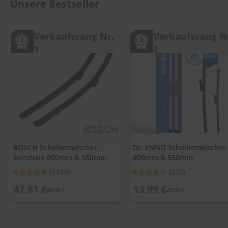
.
Unsere Bestseller
c
o
m
Verkaufsrang Nr.
Verkaufsrang N
1
2
A
u
t
o
s
h
a
m
p
o
o
BOSCH Scheibenwischer
Dr. ENNO Scheibenwischer
Aerotwin 600mm & 550mm
600mm & 550mm
S
c
Bewertung:
Bewertung:
(1373)
(276)
h
92%
90%
e
47,81 €
13,99 €
66,40 €
29,99 €
i
b
e
n