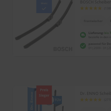
Tücher
BOSCH Scheibe
Wahl
Bürsten
Bewertung:
(138
Accessoires
92
100
% of
Frontwischer
Lieferung:
bis 
bestelle in den 
passend für D
01|2009 - 01|2
Preis
Dr. ENNO Sche
Sieger
Bewertung:
(277
90
100
% of