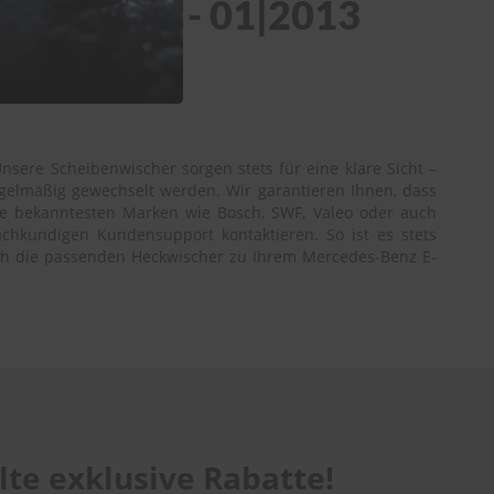
e 01|2009 - 01|2013
sere Scheibenwischer sorgen stets für eine klare Sicht –
egelmäßig gewechselt werden. Wir garantieren Ihnen, dass
ie bekanntesten Marken wie Bosch, SWF, Valeo oder auch
achkundigen Kundensupport kontaktieren. So ist es stets
 auch die passenden Heckwischer zu Ihrem Mercedes-Benz E-
te exklusive Rabatte!