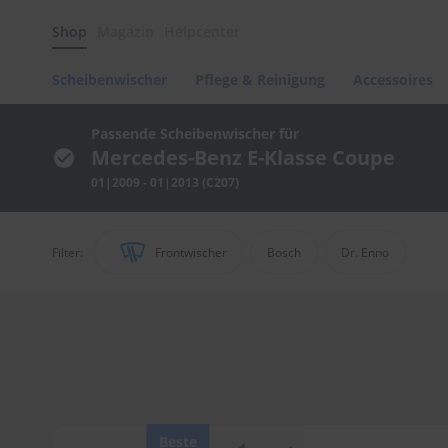
Scheibenwischer
Shop
Magazin
Helpcenter
Pflege
&
Reinigung
Scheibenwischer
Pflege & Reinigung
Accessoires
Felgenreinigung
Polituren
Passende Scheibenwischer für
&
Mercedes-Benz E-Klasse Coupe
Lackpflege
01|2009 - 01|2013 (C207)
Autowellness
von
scheibenwischer.com
Filter:
Frontwischer
Bosch
Dr. Enno
Autoshampoo
Scheibenreinigung
Kunststoffpflege
Polster-
&
Innenreinigung
Schwämme
Beste