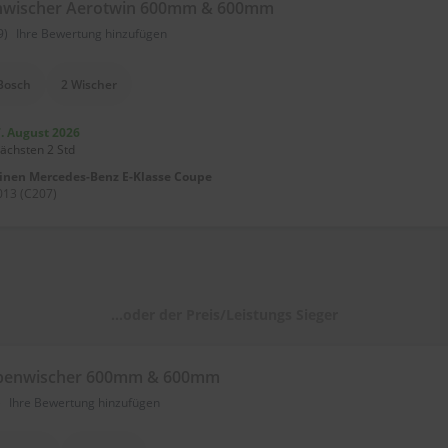
nwischer Aerotwin 600mm & 600mm
9)
Ihre Bewertung hinzufügen
Bosch
2 Wischer
7. August 2026
nächsten 2 Std
einen
Mercedes-Benz E-Klasse Coupe
013 (C207)
...oder der Preis/Leistungs Sieger
ibenwischer 600mm & 600mm
)
Ihre Bewertung hinzufügen