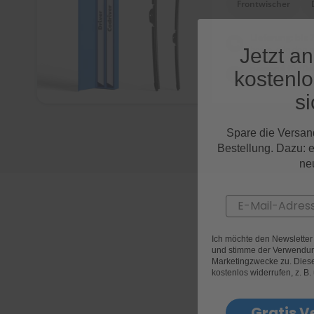
Frontwischer
Lieferung:
bis 
bestelle in den 
Jetzt a
passend für D
kostenl
01|2009 - 01|2
si
Spare die Versan
Bestellung. Dazu: 
ne
Email
Ich möchte den Newslette
und stimme der Verwendun
Marketingzwecke zu. Diese 
kostenlos widerrufen, z. B.
Gratis V