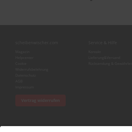
scheibenwischer.com
Service & Hilfe
Magazin
Kontakt
Helpcenter
Lieferung&Versand
Cookie
Rücksendung & Gewährlei
Widerrufsbelehrung
Datenschutz
AGB
Impressum
Vertrag widerrufen