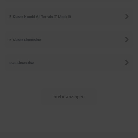
e
P
E-Klasse Kombi All Terrain (T-Modell)
o
l
s
t
E-Klasse Limousine
e
r
-
&
EQE Limousine
I
n
n
e
n
r
mehr anzeigen
e
i
n
i
g
u
n
g