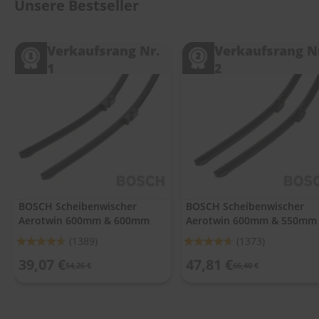
.
Unsere Bestseller
c
o
m
Verkaufsrang Nr.
Verkaufsrang N
1
2
A
u
t
o
s
h
a
m
p
o
o
BOSCH Scheibenwischer
BOSCH Scheibenwischer
Aerotwin 600mm & 600mm
Aerotwin 600mm & 550mm
S
c
Bewertung:
Bewertung:
(1389)
(1373)
h
92%
92%
e
39,07 €
47,81 €
54,26 €
66,40 €
i
b
e
n