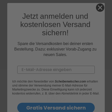
S
c
Jetzt anmelden und
h
kostenlosen Versand
w
ä
sichern!
m
m
e
Spare die Versandkosten bei deiner ersten
T
Bestellung. Dazu: exklusiver Vorab-Zugang zu
ü
c
neuen Sales.
h
e
r
Email
B
ü
r
Ich möchte den Newsletter von
Scheibenwischer.com
erhalten
s
und stimme der Verwendung meiner E-Mail-Adresse für
Marketingzwecke zu. Diese Einwilligung kann ich jederzeit
t
kostenlos widerrufen, z. B. über den Abmeldelink in jeder E-Mail.
e
FAQs
n
Gratis Versand sichern
Accessoires