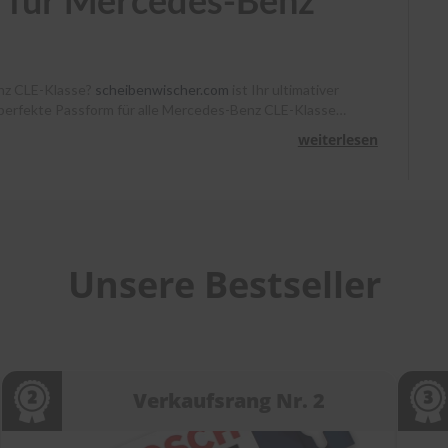
 für Mercedes-Benz
enz CLE-Klasse?
scheibenwischer.com
ist Ihr ultimativer
e perfekte Passform für alle Mercedes-Benz CLE-Klasse
 Premium-Marken wie Bosch, SWF, Heyner und Benno klare
weiterlesen
elben Tag unser Lager. Zudem unterstützen wir Sie mit
tdecken Sie die Welt der Scheibenwischer bei
Unsere Bestseller
Verkaufsrang Nr. 2