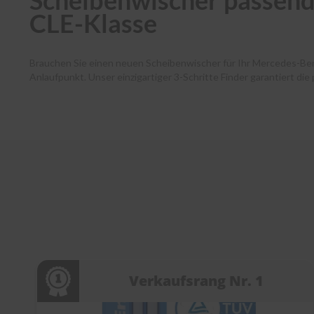
Scheibenwischer passend
CLE-Klasse
Brauchen Sie einen neuen Scheibenwischer für Ihr Mercedes-B
Anlaufpunkt. Unser einzigartiger 3-Schritte Finder garantiert di
Modelle. Schon über 400.000 Autofahrende haben dank unserer
Sicht. Bestellen Sie bis 13 Uhr, und Ihr Paket verlässt noch am s
Montagevideos und unserem Kundenservice bei jedem Schritt. En
scheibenwischer.com
!
Verkaufsrang Nr. 1