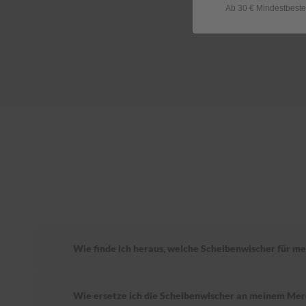
Ab 30 € Mindestbeste
Wie finde ich heraus, welche Scheibenwischer für m
Wie ersetze ich die Scheibenwischer an meinem Mer