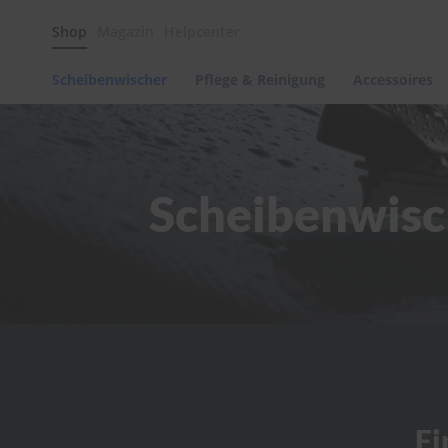
Scheibenwischer
Shop
Magazin
Helpcenter
Pflege
&
Reinigung
Scheibenwischer
Pflege & Reinigung
Accessoires
Felgenreinigung
Polituren
&
Lackpflege
Scheibenwisc
Autowellness
von
scheibenwischer.com
Autoshampoo
Scheibenreinigung
Kunststoffpflege
Polster-
&
Innenreinigung
Schwämme
Fi