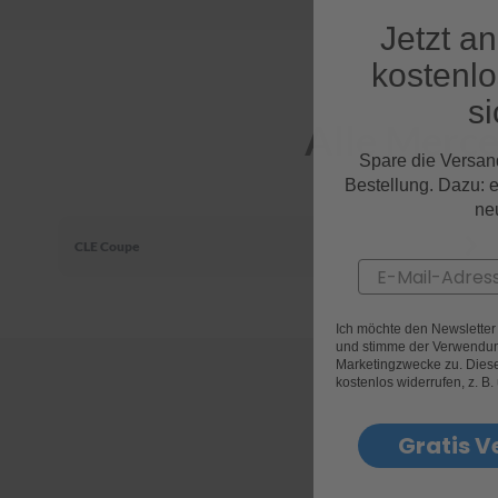
Jetzt a
kostenl
si
Alle Merc
Spare die Versan
Bestellung. Dazu: 
ne
CLE Coupe
Email
Ich möchte den Newslette
und stimme der Verwendun
Marketingzwecke zu. Diese 
kostenlos widerrufen, z. B.
Gratis V