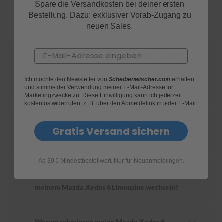
FAQs
Spare die Versandkosten bei deiner ersten
Bestellung. Dazu: exklusiver Vorab-Zugang zu
S
neuen Sales.
c
h
w
Email
ä
Wie finde ich heraus, welche Scheibenwischer
m
für mein Mazda Xedos 6 Limousine geeignet
m
Ich möchte den Newsletter von
Scheibenwischer.com
erhalten
e
sind?
und stimme der Verwendung meiner E-Mail-Adresse für
T
Marketingzwecke zu. Diese Einwilligung kann ich jederzeit
ü
kostenlos widerrufen, z. B. über den Abmeldelink in jeder E-Mail.
c
h
Wie ersetze ich die Scheibenwischer an
e
Gratis Versand sichern
r
meinem Mazda Xedos 6 Limousine?
B
ü
r
Ab 30 € Mindestbestellwert. Nur für Neuanmeldungen.
s
Wie oft sollte ich die Scheibenwischer an
t
meinem Mazda Xedos 6 Limousine wechseln?
e
n
Accessoires
Warum schmieren meine Mazda Xedos 6