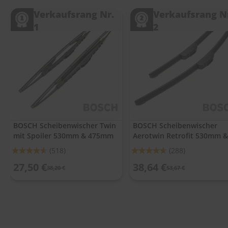
.
c
Verkaufsrang Nr.
Verkaufsrang N
o
1
2
m
A
u
t
o
s
h
a
m
p
BOSCH Scheibenwischer Twin
BOSCH Scheibenwischer
o
mit Spoiler 530mm & 475mm
Aerotwin Retrofit 530mm &
o
475mm
Bewertung:
Bewertung:
(518)
(288)
S
91%
92%
27,50 €
38,64 €
c
38,20 €
53,67 €
h
e
i
b
e
n