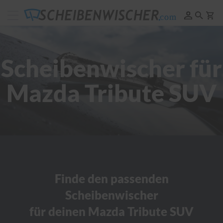
Scheibenwischer
Pflege
&
Reinigung
Scheibenwischer für
F
e
Mazda Tribute SUV
l
g
e
n
r
e
i
n
i
g
u
Finde den passenden
n
Scheibenwischer
g
für deinen Mazda Tribute SUV
P
o