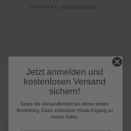
e
P
o
l
s
t
e
r
-
&
I
n
Jetzt anmelden und
n
e
kostenlosen Versand
n
r
sichern!
e
FAQs
i
Spare die Versandkosten bei deiner ersten
n
i
Bestellung. Dazu: exklusiver Vorab-Zugang zu
g
neuen Sales.
u
n
Wie finde ich heraus, welche Scheibenwischer
g