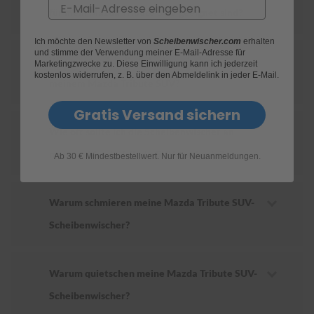
Email
für mein Mazda Tribute SUV geeignet sind?
S
c
Ich möchte den Newsletter von
Scheibenwischer.com
erhalten
h
und stimme der Verwendung meiner E-Mail-Adresse für
Wie ersetze ich die Scheibenwischer an
w
Marketingzwecke zu. Diese Einwilligung kann ich jederzeit
ä
kostenlos widerrufen, z. B. über den Abmeldelink in jeder E-Mail.
meinem Mazda Tribute SUV?
m
m
Gratis Versand sichern
e
T
Wie oft sollte ich die Scheibenwischer an
ü
c
meinem Mazda Tribute SUV wechseln?
Ab 30 € Mindestbestellwert. Nur für Neuanmeldungen.
h
e
r
B
Warum schmieren meine Mazda Tribute SUV-
ü
Scheibenwischer?
r
s
t
e
Warum quietschen meine Mazda Tribute SUV-
n
Scheibenwischer?
Accessoires