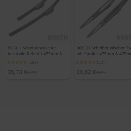
.
c
o
m
A
u
t
o
BOSCH Scheibenwischer
BOSCH Scheibenwischer Tw
s
Aerotwin Retrofit 475mm &
mit Spoiler 475mm & 475
h
a
475mm
Bewertung:
Bewertung:
(289)
(521)
m
93%
91%
p
35,73 €
29,82 €
49,62 €
41,41 €
o
o
S
c
h
e
i
b
e
n