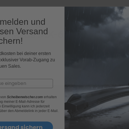
nmelden und
osen Versand
e Mazda MX-6 Fahrzeugmod
chern!
dkosten bei deiner ersten
exklusiver Vorab-Zugang zu
uen Sales.
r von
Scheibenwischer.com
erhalten
g meiner E-Mail-Adresse für
Einwilligung kann ich jederzeit
 über den Abmeldelink in jeder E-Mail.
ersand sichern