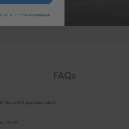
llwert. Nur für Neuanmeldungen.
FAQs
ein Mazda MX-6 geeignet sind?
zda MX-6?