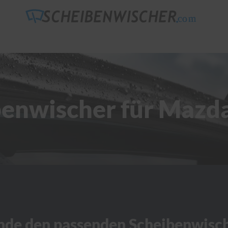
benwischer für Mazd
nde den passenden Scheibenwisc