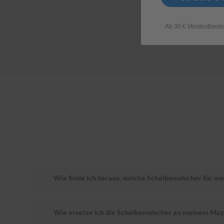
Ab 30 € Mindestbeste
Wie finde ich heraus, welche Scheibenwischer für m
Wie ersetze ich die Scheibenwischer an meinem Ma