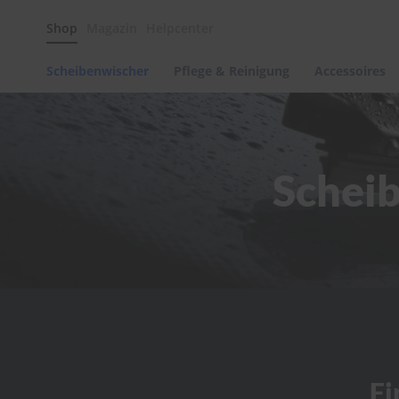
Scheibenwischer
Shop
Magazin
Helpcenter
Pflege
&
Reinigung
Scheibenwischer
Pflege & Reinigung
Accessoires
Felgenreinigung
Polituren
&
Lackpflege
Schei
Autowellness
von
scheibenwischer.com
Autoshampoo
Scheibenreinigung
Kunststoffpflege
Polster-
&
Innenreinigung
Schwämme
Fi