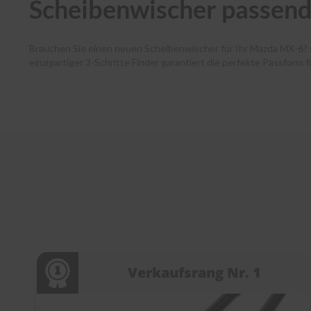
Scheibenwischer passen
Brauchen Sie einen neuen Scheibenwischer für Ihr Mazda MX-6?
einzigartiger 3-Schritte Finder garantiert die perfekte Passform
Autofahrende haben dank unserer Premium-Marken wie Bosch, SWF
und Ihr Paket verlässt noch am selben Tag unser Lager. Zudem 
Kundenservice bei jedem Schritt. Entdecken Sie die Welt der Sc
Verkaufsrang Nr. 1