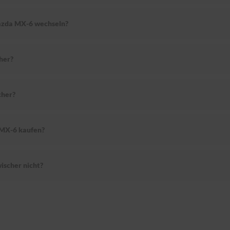
Mazda MX-6 wechseln?
her?
cher?
 MX-6 kaufen?
scher nicht?