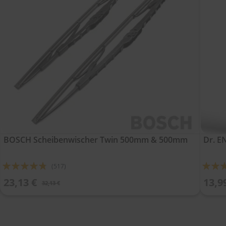
BOSCH Scheibenwischer Twin 500mm & 500mm
Dr. 
Bewertung:
Bewert
(517)
91%
90%
23,13 €
13,9
32,13 €