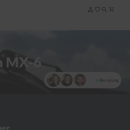
a MX-6
Beratung
her