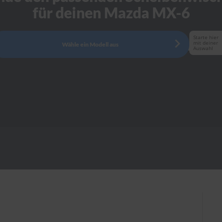
für deinen Mazda MX-6
Starte hier
mit deiner
Wähle ein Modell aus
Auswahl