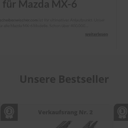
d für Mazda MX-6
scheibenwischer.com
ist Ihr ultimativer Anlaufpunkt. Unser
 für alle Mazda MX-6 Modelle. Schon über 400.000
, Heyner und Benno klare Sicht. Bestellen Sie bis 13 Uhr,
weiterlesen
unterstützen wir Sie mit Montagevideos und unserem
heibenwischer bei
scheibenwischer.com
!
Unsere Bestseller
Verkaufsrang Nr. 2