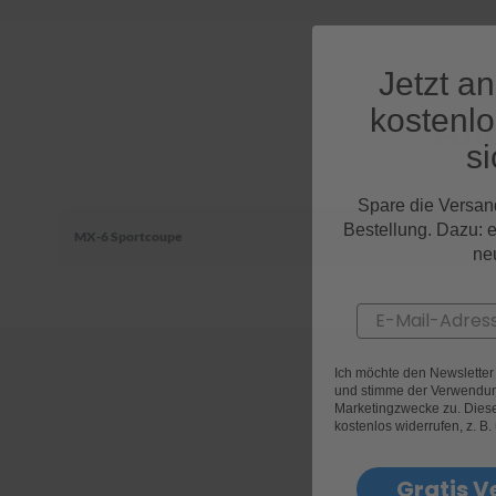
Jetzt a
kostenl
All
si
Spare die Versan
Bestellung. Dazu: 
MX-6 Sportcoupe
ne
Email
Ich möchte den Newslette
und stimme der Verwendun
Marketingzwecke zu. Diese 
kostenlos widerrufen, z. B.
Gratis V