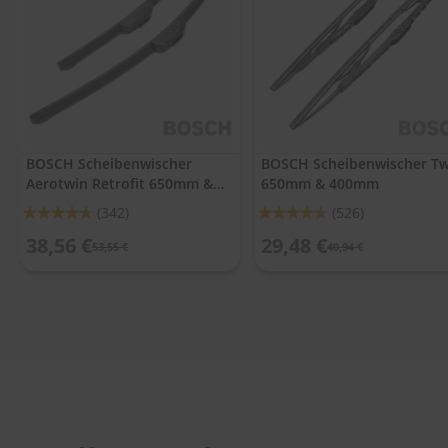
.
c
o
m
A
u
t
o
BOSCH Scheibenwischer
BOSCH Scheibenwischer Tw
s
Aerotwin Retrofit 650mm &
650mm & 400mm
h
a
400mm
Bewertung:
Bewertung:
(342)
(526)
m
93%
91%
p
38,56 €
29,48 €
53,55 €
40,94 €
o
o
S
c
h
e
i
b
e
n