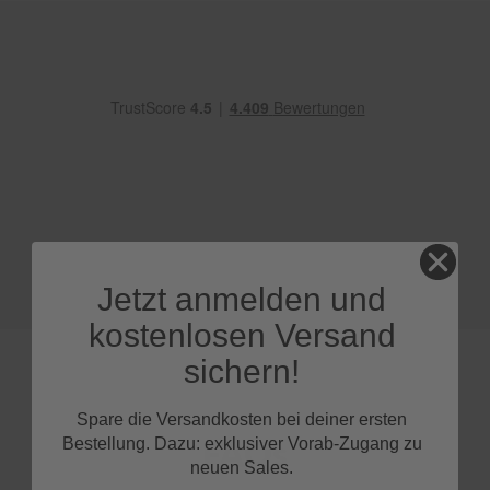
e
P
o
l
s
t
e
r
-
&
I
n
n
Jetzt anmelden und
e
n
kostenlosen Versand
r
e
sichern!
i
n
i
Spare die Versandkosten bei deiner ersten
g
FAQs
Bestellung. Dazu: exklusiver Vorab-Zugang zu
u
neuen Sales.
n
g