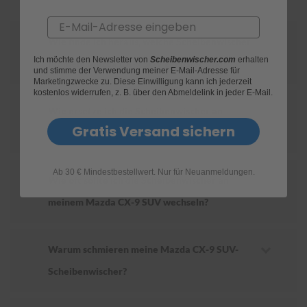
Email
S
c
Wie finde ich heraus, welche Scheibenwischer
h
Ich möchte den Newsletter von
Scheibenwischer.com
erhalten
w
für mein Mazda CX-9 SUV geeignet sind?
und stimme der Verwendung meiner E-Mail-Adresse für
ä
Marketingzwecke zu. Diese Einwilligung kann ich jederzeit
m
kostenlos widerrufen, z. B. über den Abmeldelink in jeder E-Mail.
m
Wie ersetze ich die Scheibenwischer an
e
T
Gratis Versand sichern
meinem Mazda CX-9 SUV?
ü
c
h
Ab 30 € Mindestbestellwert. Nur für Neuanmeldungen.
e
Wie oft sollte ich die Scheibenwischer an
r
B
meinem Mazda CX-9 SUV wechseln?
ü
r
s
t
Warum schmieren meine Mazda CX-9 SUV-
e
Scheibenwischer?
n
Accessoires