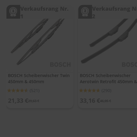
.
c
Verkaufsrang Nr.
Verkaufsrang N
o
1
2
m
A
u
t
o
s
h
a
m
p
BOSCH Scheibenwischer Twin
BOSCH Scheibenwischer
o
450mm & 450mm
Aerotwin Retrofit 450mm &
o
450mm
Bewertung:
Bewertung:
(521)
(290)
S
91%
93%
21,33 €
33,16 €
c
29,63 €
46,05 €
h
e
i
b
e
n