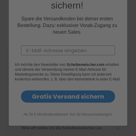
sichern!
S
c
Spare die Versandkosten bei deiner ersten
h
FAQs
Bestellung. Dazu: exklusiver Vorab-Zugang zu
w
neuen Sales.
ä
m
m
Email
e
T
Wie finde ich heraus, welche Scheibenwischer
ü
Ich möchte den Newsletter von
Scheibenwischer.com
erhalten
c
für mein Mazda 323 Kombi (Station Wagon)
und stimme der Verwendung meiner E-Mail-Adresse für
h
Marketingzwecke zu. Diese Einwilligung kann ich jederzeit
geeignet sind?
e
kostenlos widerrufen, z. B. über den Abmeldelink in jeder E-Mail.
r
B
ü
Gratis Versand sichern
Wie ersetze ich die Scheibenwischer an
r
s
meinem Mazda 323 Kombi (Station Wagon)?
t
e
Ab 30 € Mindestbestellwert. Nur für Neuanmeldungen.
n
Wie oft sollte ich die Scheibenwischer an
Accessoires