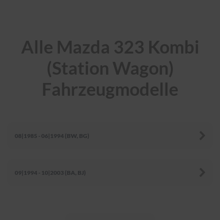
r
e
i
n
i
Alle Mazda 323 Kombi
g
u
(Station Wagon)
n
g
Fahrzeugmodelle
K
u
n
s
t
08|1985 - 06|1994 (BW, BG)
s
t
o
f
f
09|1994 - 10|2003 (BA, BJ)
p
f
l
e
g