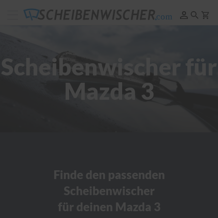
Scheibenwischer
Pflege
&
Reinigung
Scheibenwischer für
F
e
Mazda 3
l
g
e
n
r
e
i
n
i
g
u
Finde den passenden
n
Scheibenwischer
g
für deinen Mazda 3
P
o