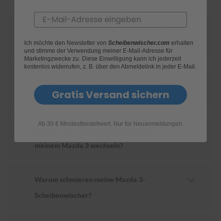
Email
S
c
Wie finde ich heraus, welche Scheibenwischer
h
Ich möchte den Newsletter von
Scheibenwischer.com
erhalten
w
für mein Mazda 3 geeignet sind?
und stimme der Verwendung meiner E-Mail-Adresse für
ä
Marketingzwecke zu. Diese Einwilligung kann ich jederzeit
m
kostenlos widerrufen, z. B. über den Abmeldelink in jeder E-Mail.
m
Wie ersetze ich die Scheibenwischer an
e
T
Gratis Versand sichern
meinem Mazda 3?
ü
c
h
Ab 30 € Mindestbestellwert. Nur für Neuanmeldungen.
e
Wie oft sollte ich die Scheibenwischer an
r
B
meinem Mazda 3 wechseln?
ü
r
s
t
Warum schmieren meine Mazda 3-
e
Scheibenwischer?
n
Accessoires