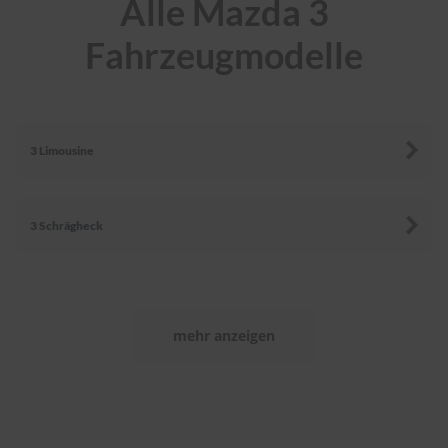
Alle Mazda 3
r
e
Fahrzeugmodelle
i
n
i
g
u
n
3 Limousine
g
K
u
n
3 Schrägheck
s
t
s
t
o
f
mehr anzeigen
f
p
f
l
e
g