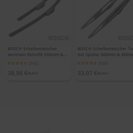
.
c
o
m
A
u
t
o
BOSCH Scheibenwischer
BOSCH Scheibenwischer Tw
s
Aerotwin Retrofit 650mm &
mit Spoiler 600mm & 450
h
a
400mm
Bewertung:
Bewertung:
(342)
(530)
m
93%
91%
p
38,56 €
33,07 €
53,55 €
45,93 €
o
o
S
c
h
e
i
b
e
n