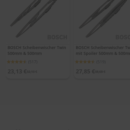
.
c
o
m
A
u
t
o
BOSCH Scheibenwischer Twin
BOSCH Scheibenwischer Tw
s
500mm & 500mm
mit Spoiler 500mm & 500
h
a
Bewertung:
Bewertung:
(517)
(519)
m
91%
91%
p
23,13 €
27,85 €
32,13 €
38,68 €
o
o
S
c
h
e
i
b
e
n