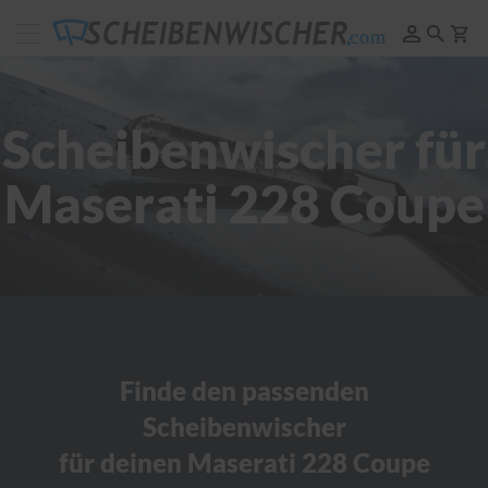
Scheibenwischer
Pflege
&
Reinigung
Scheibenwischer für
F
e
Maserati 228 Coupe
l
g
e
n
r
e
i
n
i
g
u
Finde den passenden
n
Scheibenwischer
g
für deinen Maserati 228 Coupe
P
o