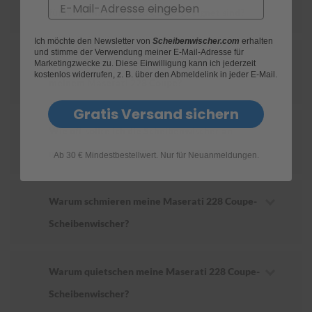
Email
für mein Maserati 228 Coupe geeignet sind?
S
c
Ich möchte den Newsletter von
Scheibenwischer.com
erhalten
h
und stimme der Verwendung meiner E-Mail-Adresse für
Wie ersetze ich die Scheibenwischer an
w
Marketingzwecke zu. Diese Einwilligung kann ich jederzeit
ä
kostenlos widerrufen, z. B. über den Abmeldelink in jeder E-Mail.
meinem Maserati 228 Coupe?
m
m
Gratis Versand sichern
e
T
Wie oft sollte ich die Scheibenwischer an
ü
c
meinem Maserati 228 Coupe wechseln?
Ab 30 € Mindestbestellwert. Nur für Neuanmeldungen.
h
e
r
B
Warum schmieren meine Maserati 228 Coupe-
ü
Scheibenwischer?
r
s
t
e
Warum quietschen meine Maserati 228 Coupe-
n
Scheibenwischer?
Accessoires