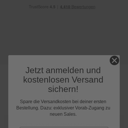
e
P
o
l
s
t
e
r
-
&
I
n
Jetzt anmelden und
n
e
kostenlosen Versand
n
r
sichern!
e
FAQs
i
Spare die Versandkosten bei deiner ersten
n
i
Bestellung. Dazu: exklusiver Vorab-Zugang zu
g
neuen Sales.
u
n
Wie finde ich heraus, welche Scheibenwischer
g