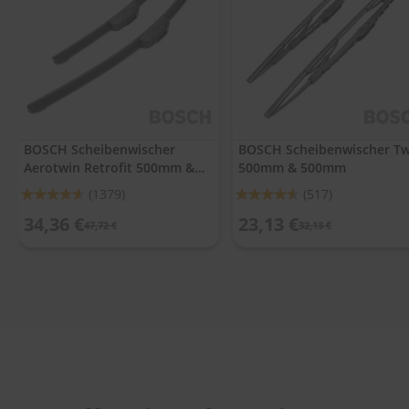
.
c
o
m
A
u
t
o
BOSCH Scheibenwischer
BOSCH Scheibenwischer Tw
s
Aerotwin Retrofit 500mm &
500mm & 500mm
h
a
500mm
Bewertung:
Bewertung:
(1379)
(517)
m
92%
91%
p
34,36 €
23,13 €
47,72 €
32,13 €
o
o
S
c
h
e
i
b
e
n