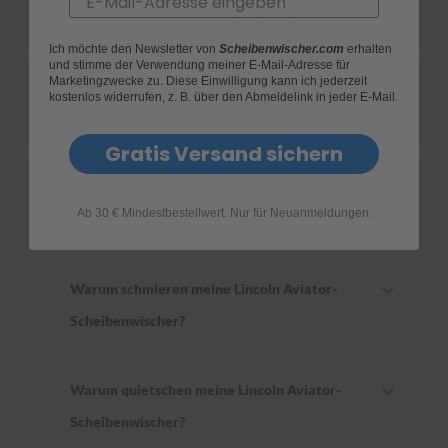
für mein Lincoln Aviator geeignet sind?
S
Ich möchte den Newsletter von
Scheibenwischer.com
erhalten
c
und stimme der Verwendung meiner E-Mail-Adresse für
h
Marketingzwecke zu. Diese Einwilligung kann ich jederzeit
Wie ersetze ich die Scheibenwischer an
w
kostenlos widerrufen, z. B. über den Abmeldelink in jeder E-Mail.
ä
meinem Lincoln Aviator?
m
m
Gratis Versand sichern
e
T
Wie oft sollte ich die Scheibenwischer an
ü
Ab 30 € Mindestbestellwert. Nur für Neuanmeldungen.
c
meinem Lincoln Aviator wechseln?
h
e
r
B
Warum schmieren meine Lincoln Aviator-
ü
Scheibenwischer?
r
s
t
e
Warum quietschen meine Lincoln Aviator-
n
Scheibenwischer?
Accessoires