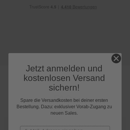
e
P
o
l
s
t
e
r
-
&
I
Jetzt anmelden und
n
n
kostenlosen Versand
e
n
sichern!
r
e
FAQs
i
Spare die Versandkosten bei deiner ersten
n
Bestellung. Dazu: exklusiver Vorab-Zugang zu
i
neuen Sales.
g
u
n
Wie finde ich heraus, welche Scheibenwischer
Email
g