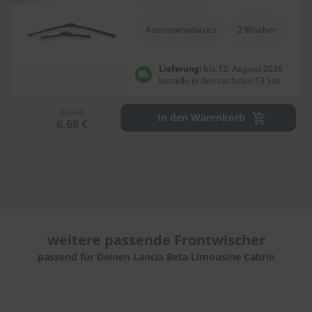
e
l
l
Automotivebasics
2 Wischer
n
e
s
Lieferung:
bis 12. August 2026
s
bestelle in den nächsten 13 Std
v
o
9,99 €
n
In den Warenkorb
6,69 €
s
c
h
e
i
b
e
n
w
weitere passende
Frontwischer
i
s
passend für Deinen Lancia Beta Limousine Cabrio
c
h
e
r