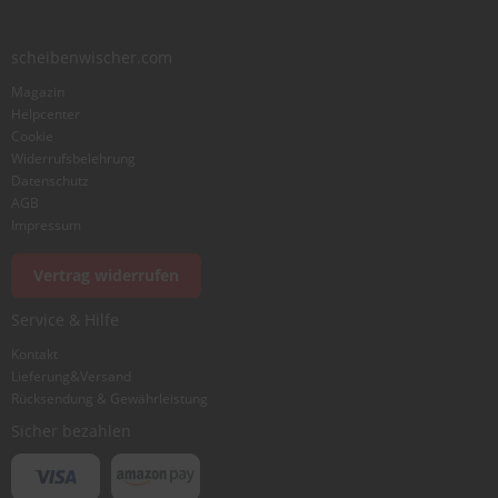
S
scheibenwischer.com
c
h
Magazin
w
Helpcenter
ä
Cookie
m
Widerrufsbelehrung
m
e
Datenschutz
T
AGB
ü
Impressum
c
h
Vertrag widerrufen
e
r
Service & Hilfe
B
ü
Kontakt
r
Lieferung&Versand
s
Rücksendung & Gewährleistung
t
e
Sicher bezahlen
n
Accessoires