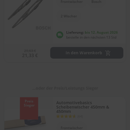
Frontwischer
Bosch
l
i
t
2 Wischer
u
r
e
Lieferung:
bis 12. August 2026
n
bestelle in den nächsten 13 Std
&
L
29,63 €
a
In den Warenkorb
21,33 €
c
k
p
f
l
e
g
...oder der Preis/Leistungs Sieger
e
Preis
Automotivebasics
A
Sieger
Scheibenwischer 450mm &
u
450mm
t
Bewertung:
(64)
o
92
100
% of
w
Frontwischer