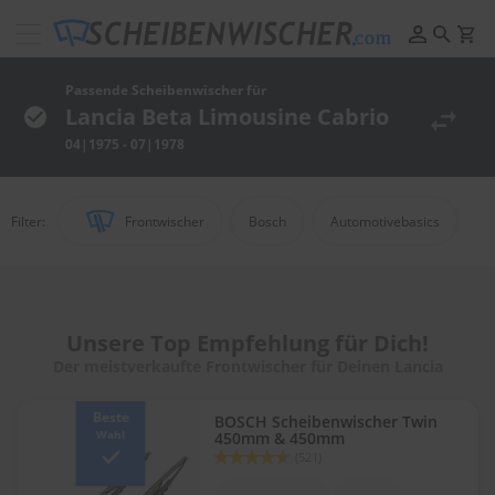
Scheibenwischer
Pflege
&
Passende Scheibenwischer für
Reinigung
Lancia Beta Limousine Cabrio
04|1975 - 07|1978
F
e
l
g
Filter:
Frontwischer
Bosch
Automotivebasics
e
n
r
e
i
n
Unsere Top Empfehlung für Dich!
i
Der meistverkaufte Frontwischer für Deinen Lancia
g
u
n
Beste
BOSCH Scheibenwischer Twin
g
Wahl
450mm & 450mm
Bewertung:
(521)
91
100
P
% of
o