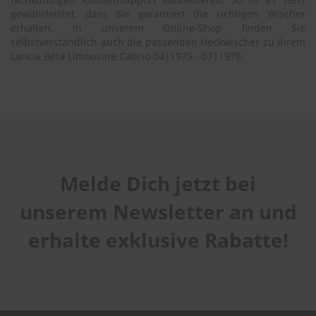
e
gewährleistet, dass Sie garantiert die richtigen Wischer
erhalten. In unserem Online-Shop finden Sie
P
selbstverständlich auch die passenden Heckwischer zu Ihrem
o
Lancia Beta Limousine Cabrio 04|1975 - 07|1978.
l
s
t
e
r
-
&
I
n
n
Melde Dich jetzt bei
e
n
unserem Newsletter an und
r
e
erhalte exklusive Rabatte!
i
n
i
g
u
n
g