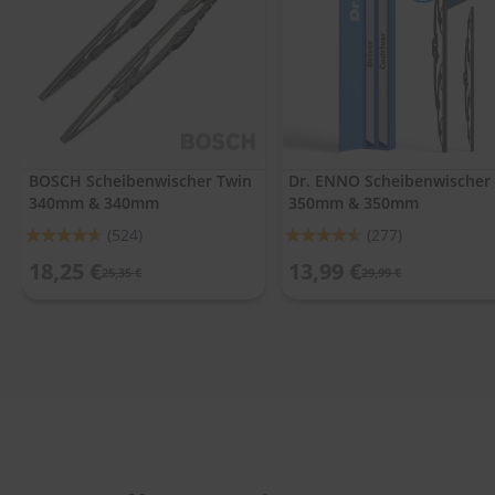
.
c
o
m
A
u
t
o
BOSCH Scheibenwischer Twin
Dr. ENNO Scheibenwischer
s
340mm & 340mm
350mm & 350mm
h
a
Bewertung:
Bewertung:
(524)
(277)
m
91%
90%
p
18,25 €
13,99 €
25,35 €
29,99 €
o
o
S
c
h
e
i
b
e
n