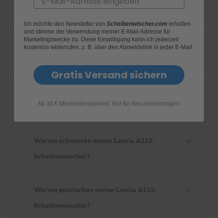
für mein Lancia A112 geeignet sind?
S
Ich möchte den Newsletter von
Scheibenwischer.com
erhalten
c
und stimme der Verwendung meiner E-Mail-Adresse für
h
Marketingzwecke zu. Diese Einwilligung kann ich jederzeit
Wie ersetze ich die Scheibenwischer an
w
kostenlos widerrufen, z. B. über den Abmeldelink in jeder E-Mail.
ä
meinem Lancia A112?
m
m
Gratis Versand sichern
e
T
Wie oft sollte ich die Scheibenwischer an
ü
Ab 30 € Mindestbestellwert. Nur für Neuanmeldungen.
c
meinem Lancia A112 wechseln?
h
e
r
B
Warum schmieren meine Lancia A112-
ü
Scheibenwischer?
r
s
t
e
Warum quietschen meine Lancia A112-
n
Scheibenwischer?
Accessoires