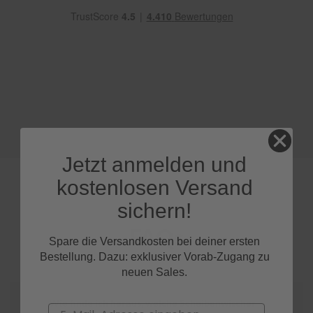
e
P
o
l
s
t
e
r
-
&
I
Jetzt anmelden und
n
n
kostenlosen Versand
e
n
sichern!
r
e
FAQs
i
Spare die Versandkosten bei deiner ersten
n
Bestellung. Dazu: exklusiver Vorab-Zugang zu
i
neuen Sales.
g
u
n
Wie finde ich heraus, welche Scheibenwischer
Email
g