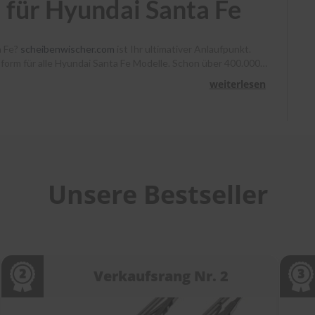
 für Hyundai Santa Fe
a Fe?
scheibenwischer.com
ist Ihr ultimativer Anlaufpunkt.
ssform für alle Hyundai Santa Fe Modelle. Schon über 400.000
, Heyner und Benno klare Sicht. Bestellen Sie bis 13 Uhr,
weiterlesen
unterstützen wir Sie mit Montagevideos und unserem
heibenwischer bei
scheibenwischer.com
!
Unsere Bestseller
Verkaufsrang Nr. 2