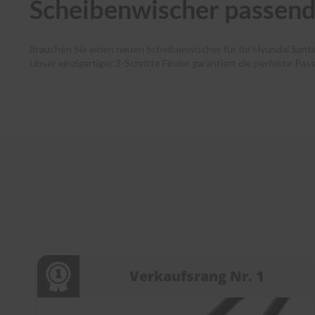
Scheibenwischer passend
Brauchen Sie einen neuen Scheibenwischer für Ihr Hyundai Sant
Unser einzigartiger 3-Schritte Finder garantiert die perfekte Pa
Autofahrende haben dank unserer Premium-Marken wie Bosch, SWF
und Ihr Paket verlässt noch am selben Tag unser Lager. Zudem 
Kundenservice bei jedem Schritt. Entdecken Sie die Welt der Sc
Verkaufsrang Nr. 1