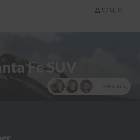
anta Fe SUV
Beratung
her