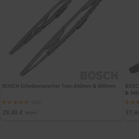
BOSCH Scheibenwischer Twin 650mm & 400mm
BOSCH
& 34
Bewertung:
Bewert
(526)
91%
93%
29,48 €
37,4
40,94 €