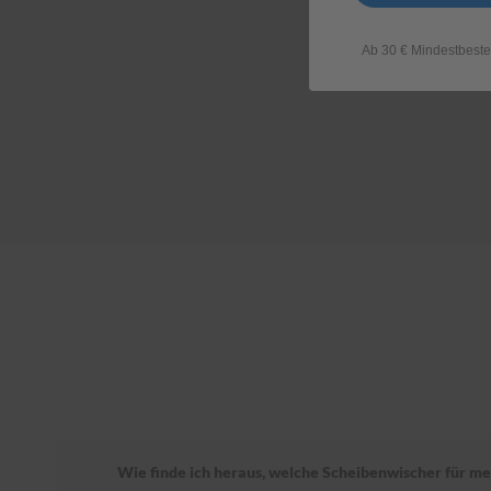
Ab 30 € Mindestbeste
Wie finde ich heraus, welche Scheibenwischer für m