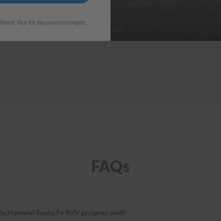
llwert. Nur für Neuanmeldungen.
FAQs
ein Hyundai Santa Fe SUV geeignet sind?