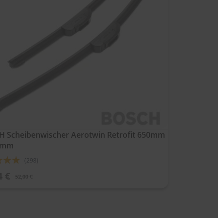
 Scheibenwischer Aerotwin Retrofit 650mm
0mm
ung:
(298)
4 €
52,00 €