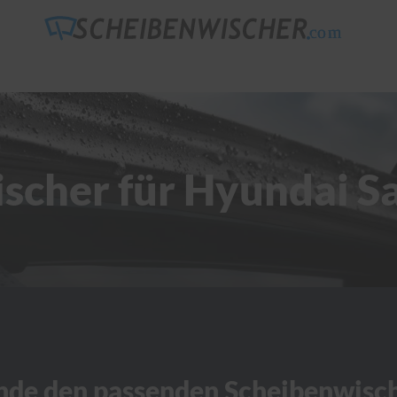
scher für Hyundai S
nde den passenden Scheibenwisc