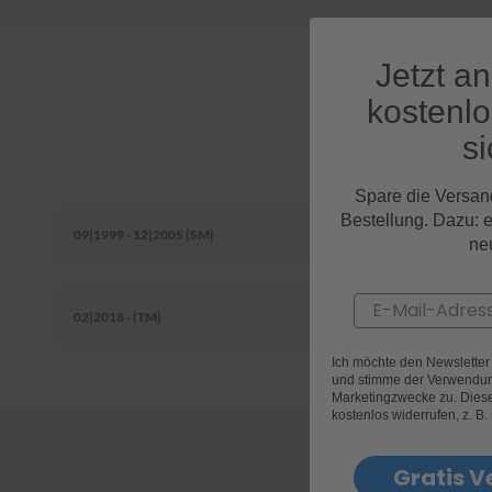
Jetzt a
kostenl
Alle Hy
si
Spare die Versan
Bestellung. Dazu: 
09|1999 - 12|2005 (SM)
ne
Email
02|2018 - (TM)
Ich möchte den Newslette
und stimme der Verwendun
Marketingzwecke zu. Diese 
kostenlos widerrufen, z. B.
Gratis V