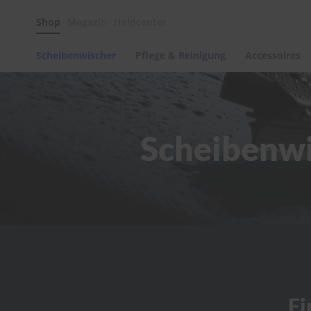
Scheibenwischer
Shop
Magazin
Helpcenter
Pflege
&
Reinigung
Scheibenwischer
Pflege & Reinigung
Accessoires
Felgenreinigung
Polituren
&
Lackpflege
Scheibenwi
Autowellness
von
scheibenwischer.com
Autoshampoo
Scheibenreinigung
Kunststoffpflege
Polster-
&
Innenreinigung
Schwämme
Fi