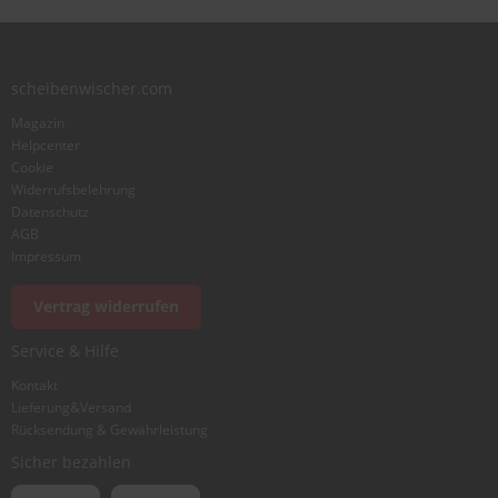
S
c
h
scheibenwischer.com
w
ä
Magazin
m
Helpcenter
m
Cookie
e
Widerrufsbelehrung
T
Datenschutz
ü
AGB
c
Impressum
h
e
r
Vertrag widerrufen
B
ü
Service & Hilfe
r
s
Kontakt
t
Lieferung&Versand
e
Rücksendung & Gewährleistung
n
Sicher bezahlen
Accessoires