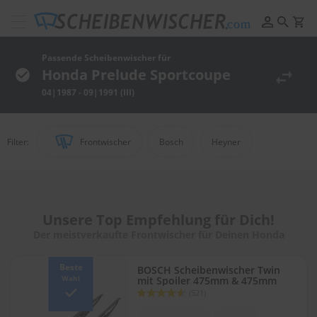
Scheibenwischer
Pflege
&
Passende Scheibenwischer für
Reinigung
Honda Prelude Sportcoupe
04|1987 - 09|1991 (III)
F
e
l
g
Filter:
Frontwischer
Bosch
Heyner
e
n
r
e
i
n
Unsere Top Empfehlung für Dich!
i
Der meistverkaufte Frontwischer für Deinen Honda
g
u
n
Beste
BOSCH Scheibenwischer Twin
g
Wahl
mit Spoiler 475mm & 475mm
Bewertung:
(521)
91
100
P
% of
o