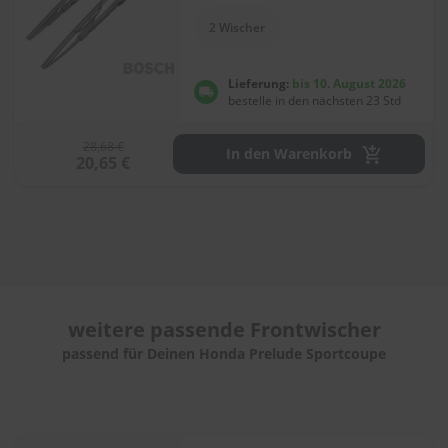
e
l
2 Wischer
l
n
e
Lieferung:
bis 10. August 2026
s
bestelle in den nächsten 23 Std
s
v
o
28,68 €
In den Warenkorb
20,65 €
n
s
c
h
e
i
b
e
n
w
weitere passende
Frontwischer
i
passend für Deinen Honda Prelude Sportcoupe
s
c
h
e
r