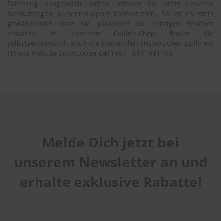
Fahrzeug ausgewählt haben, können Sie stets unseren
e
fachkundigen Kundensupport kontaktieren. So ist es stets
gewährleistet, dass Sie garantiert die richtigen Wischer
P
erhalten. In unserem Online-Shop finden Sie
o
l
selbstverständlich auch die passenden Heckwischer zu Ihrem
s
Honda Prelude Sportcoupe 04|1987 - 09|1991 (III).
t
e
r
-
&
I
n
n
e
Melde Dich jetzt bei
n
r
unserem Newsletter an und
e
i
n
erhalte exklusive Rabatte!
i
g
u
n
g