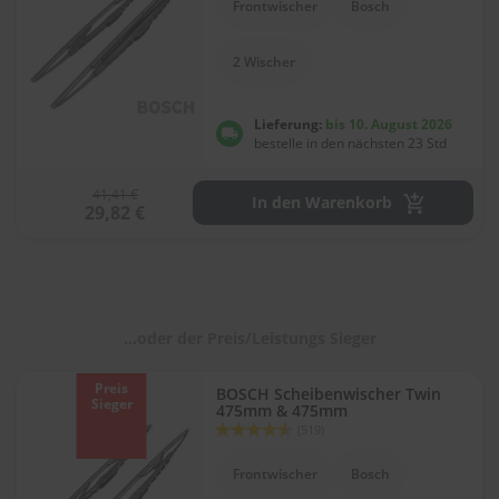
Frontwischer
Bosch
l
i
t
2 Wischer
u
r
e
Lieferung:
bis 10. August 2026
n
bestelle in den nächsten 23 Std
&
L
41,41 €
a
In den Warenkorb
29,82 €
c
k
p
f
l
e
g
...oder der Preis/Leistungs Sieger
e
Preis
BOSCH Scheibenwischer Twin
A
Sieger
475mm & 475mm
u
Bewertung:
(519)
t
91
100
% of
o
Frontwischer
Bosch
w