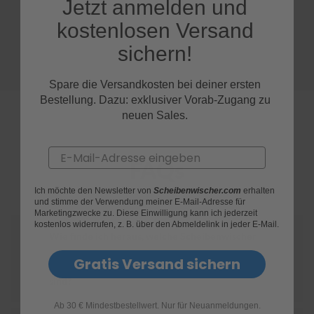
Jetzt anmelden und
kostenlosen Versand
S
c
sichern!
h
w
ä
Spare die Versandkosten bei deiner ersten
m
Bestellung. Dazu: exklusiver Vorab-Zugang zu
m
e
neuen Sales.
T
ü
c
Email
FAQs
h
e
r
Ich möchte den Newsletter von
Scheibenwischer.com
erhalten
B
und stimme der Verwendung meiner E-Mail-Adresse für
Marketingzwecke zu. Diese Einwilligung kann ich jederzeit
ü
kostenlos widerrufen, z. B. über den Abmeldelink in jeder E-Mail.
r
Wie finde ich heraus, welche Scheibenwischer
s
t
für mein Honda Prelude Sportcoupe geeignet
Gratis Versand sichern
e
n
sind?
Accessoires
Ab 30 € Mindestbestellwert. Nur für Neuanmeldungen.