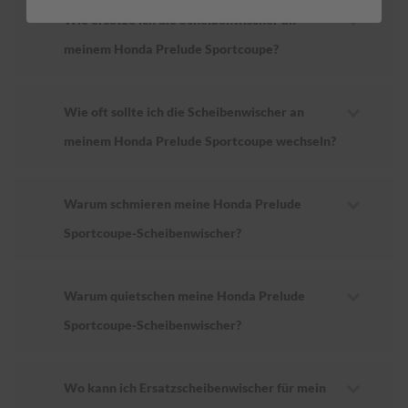
Wie ersetze ich die Scheibenwischer an
meinem Honda Prelude Sportcoupe?
Wie oft sollte ich die Scheibenwischer an
meinem Honda Prelude Sportcoupe wechseln?
Warum schmieren meine Honda Prelude
Sportcoupe-Scheibenwischer?
Warum quietschen meine Honda Prelude
Sportcoupe-Scheibenwischer?
Wo kann ich Ersatzscheibenwischer für mein