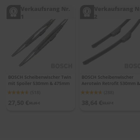
.
c
Verkaufsrang Nr.
Verkaufsrang N
o
1
2
m
A
u
t
o
s
h
a
m
p
BOSCH Scheibenwischer Twin
BOSCH Scheibenwischer
o
mit Spoiler 530mm & 475mm
Aerotwin Retrofit 530mm &
o
475mm
Bewertung:
Bewertung:
(518)
(288)
S
91%
92%
27,50 €
38,64 €
c
38,20 €
53,67 €
h
e
i
b
e
n