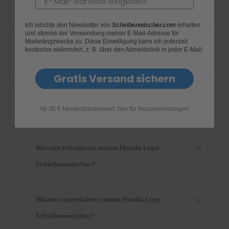
für mein Honda Logo geeignet sind?
S
Ich möchte den Newsletter von
Scheibenwischer.com
erhalten
c
und stimme der Verwendung meiner E-Mail-Adresse für
h
Marketingzwecke zu. Diese Einwilligung kann ich jederzeit
Wie ersetze ich die Scheibenwischer an
w
kostenlos widerrufen, z. B. über den Abmeldelink in jeder E-Mail.
ä
meinem Honda Logo?
m
m
Gratis Versand sichern
e
T
Wie oft sollte ich die Scheibenwischer an
ü
Ab 30 € Mindestbestellwert. Nur für Neuanmeldungen.
c
meinem Honda Logo wechseln?
h
e
r
B
Warum schmieren meine Honda Logo-
ü
Scheibenwischer?
r
s
t
e
Warum quietschen meine Honda Logo-
n
Scheibenwischer?
Accessoires