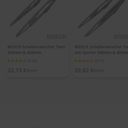
.
c
o
m
A
u
t
o
BOSCH Scheibenwischer Twin
BOSCH Scheibenwischer Tw
s
500mm & 450mm
mit Spoiler 500mm & 450
h
a
Bewertung:
Bewertung:
(518)
(517)
m
91%
91%
p
23,13 €
29,82 €
32,13 €
41,41 €
o
o
S
c
h
e
i
b
e
n