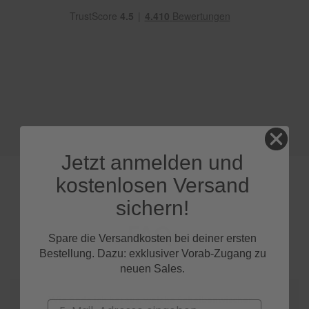
e
P
o
l
s
t
e
r
-
&
I
Jetzt anmelden und
n
n
kostenlosen Versand
e
n
sichern!
r
e
FAQs
i
Spare die Versandkosten bei deiner ersten
n
Bestellung. Dazu: exklusiver Vorab-Zugang zu
i
neuen Sales.
g
u
n
Wie finde ich heraus, welche Scheibenwischer
Email
g