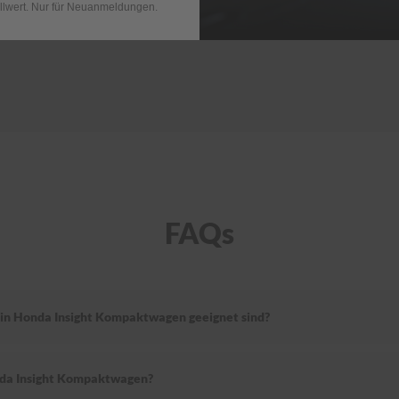
llwert. Nur für Neuanmeldungen.
FAQs
ein Honda Insight Kompaktwagen geeignet sind?
nda Insight Kompaktwagen?