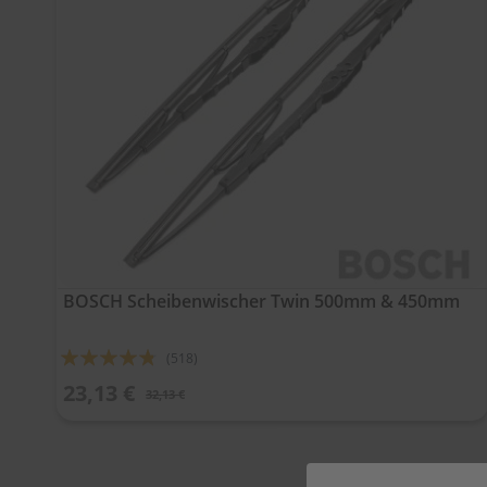
BOSCH Scheibenwischer Twin 500mm & 450mm
Bewertung:
(518)
91%
23,13 €
32,13 €