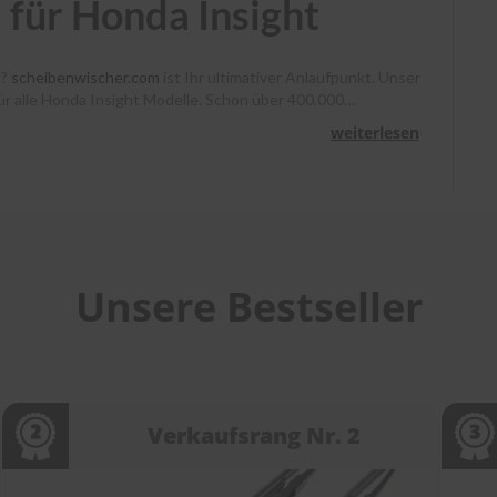
 für Honda Insight
t?
scheibenwischer.com
ist Ihr ultimativer Anlaufpunkt. Unser
für alle Honda Insight Modelle. Schon über 400.000
, Heyner und Benno klare Sicht. Bestellen Sie bis 13 Uhr,
weiterlesen
unterstützen wir Sie mit Montagevideos und unserem
heibenwischer bei
scheibenwischer.com
!
Unsere Bestseller
Verkaufsrang Nr. 2