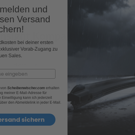
nmelden und
osen Versand
chern!
 Insight Kompaktwagen Fahr
dkosten bei deiner ersten
exklusiver Vorab-Zugang zu
uen Sales.
04|2009 - 11|2013
r von
Scheibenwischer.com
erhalten
g meiner E-Mail-Adresse für
Einwilligung kann ich jederzeit
 über den Abmeldelink in jeder E-Mail.
ersand sichern