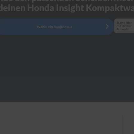
 deinen Honda Insight Kompaktw
Starte hier
mit deiner
Wähle ein Baujahr aus
Auswahl