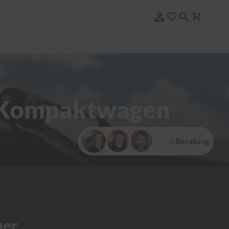
t Kompaktwagen
Beratung
her