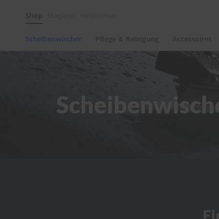
Scheibenwischer
Shop
Magazin
Helpcenter
Pflege
&
Reinigung
Scheibenwischer
Pflege & Reinigung
Accessoires
Felgenreinigung
Polituren
&
Lackpflege
Scheibenwisch
Autowellness
von
scheibenwischer.com
Autoshampoo
Scheibenreinigung
Kunststoffpflege
Polster-
&
Innenreinigung
Schwämme
Fi