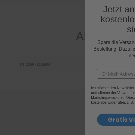
Jetzt a
kostenl
si
Alle Honda
Spare die Versan
Bestellung. Dazu: 
ne
08|2000 - 12|2006
Email
Ich möchte den Newslette
und stimme der Verwendun
Marketingzwecke zu. Diese 
kostenlos widerrufen, z. B.
Gratis V