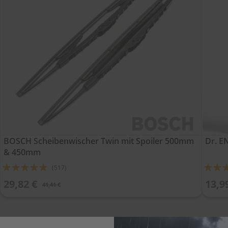
BOSCH Scheibenwischer Twin mit Spoiler 500mm
Dr. 
& 450mm
Bewertung:
Bewert
(517)
91%
90%
29,82 €
13,9
41,41 €