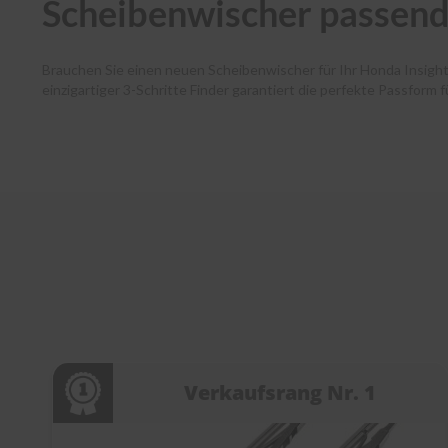
Scheibenwischer passend
Brauchen Sie einen neuen Scheibenwischer für Ihr Honda Insigh
einzigartiger 3-Schritte Finder garantiert die perfekte Passform 
Autofahrende haben dank unserer Premium-Marken wie Bosch, SWF
und Ihr Paket verlässt noch am selben Tag unser Lager. Zudem 
Kundenservice bei jedem Schritt. Entdecken Sie die Welt der Sc
Verkaufsrang Nr. 1