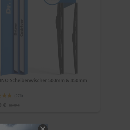
ENNO Scheibenwischer 500mm & 450mm
ung:
(276)
9 €
29,99 €