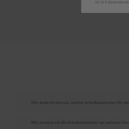
Ab 30 € Mindestbeste
Wie finde ich heraus, welche Scheibenwischer für m
Wie ersetze ich die Scheibenwischer an meinem Ho