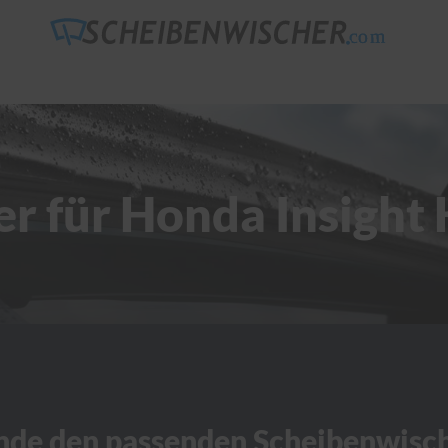
er für Honda Insigh
nde den passenden Scheibenwisc