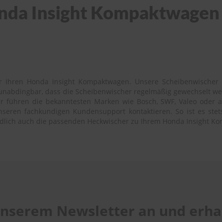
da Insight Kompaktwagen - 
r Ihren Honda Insight Kompaktwagen. Unsere Scheibenwischer s
es unabdingbar, dass die Scheibenwischer regelmäßig gewechselt w
 führen die bekanntesten Marken wie Bosch, SWF, Valeo oder auch
seren fachkundigen Kundensupport kontaktieren. So ist es stets 
ändlich auch die passenden Heckwischer zu Ihrem Honda Insight K
 unserem Newsletter an und erhal