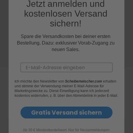
Jetzt anmelden und
S
kostenlosen Versand
c
sichern!
h
w
ä
Spare die Versandkosten bei deiner ersten
m
m
Bestellung. Dazu: exklusiver Vorab-Zugang zu
e
neuen Sales.
T
ü
c
Email
h
e
r
Ich möchte den Newsletter von
Scheibenwischer.com
erhalten
B
und stimme der Verwendung meiner E-Mail-Adresse für
ü
Marketingzwecke zu. Diese Einwilligung kann ich jederzeit
kostenlos widerrufen, z. B. über den Abmeldelink in jeder E-Mail.
r
FAQs
s
t
Gratis Versand sichern
e
n
Accessoires
Wie finde ich heraus, welche Scheibenwischer
Ab 30 € Mindestbestellwert. Nur für Neuanmeldungen.