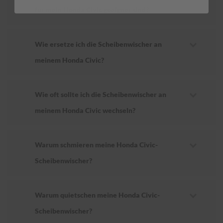
für mein Honda Civic geeignet sind?
Wie ersetze ich die Scheibenwischer an
meinem Honda Civic?
Wie oft sollte ich die Scheibenwischer an
meinem Honda Civic wechseln?
Warum schmieren meine Honda Civic-
Scheibenwischer?
Warum quietschen meine Honda Civic-
Scheibenwischer?