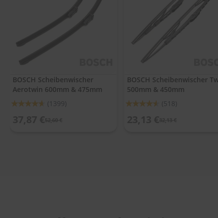
.
c
o
m
A
u
t
o
BOSCH Scheibenwischer
BOSCH Scheibenwischer Tw
s
Aerotwin 600mm & 475mm
500mm & 450mm
h
a
Bewertung:
Bewertung:
(1399)
(518)
m
92%
91%
p
37,87 €
23,13 €
52,60 €
32,13 €
o
o
S
c
h
e
i
b
e
n