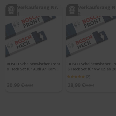
.
c
Verkaufsrang Nr.
Verkaufsrang N
o
1
2
m
A
u
t
o
s
h
a
m
p
BOSCH Scheibenwischer Front
BOSCH Scheibenwischer Fr
o
& Heck Set für Audi A4 Kombi
& Heck Set für VW Up ab 2
o
Avant 03 - 08
Bewertung:
(2)
S
100%
30,99 €
28,99 €
c
42,42 €
40,00 €
h
e
i
b
e
n