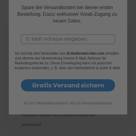
FAQs
Spare die Versandkosten bei deiner ersten
S
Bestellung. Dazu: exklusiver Vorab-Zugang zu
c
neuen Sales.
h
w
ä
Wie finde ich heraus, welche Scheibenwischer
Email
m
für mein Honda Acty Kleintransporter geeignet
m
e
sind?
Ich möchte den Newsletter von
Scheibenwischer.com
erhalten
T
und stimme der Verwendung meiner E-Mail-Adresse für
ü
Marketingzwecke zu. Diese Einwilligung kann ich jederzeit
c
kostenlos widerrufen, z. B. über den Abmeldelink in jeder E-Mail.
h
Wie ersetze ich die Scheibenwischer an
e
r
Gratis Versand sichern
meinem Honda Acty Kleintransporter?
B
ü
r
Ab 30 € Mindestbestellwert. Nur für Neuanmeldungen.
s
Wie oft sollte ich die Scheibenwischer an
t
meinem Honda Acty Kleintransporter
e
n
wechseln?
Accessoires