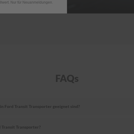
llwert. Nur für Neuanmeldungen.
FAQs
n Ford Transit Transporter geeignet sind?
 Transit Transporter?