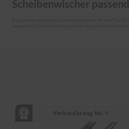
Scheibenwischer passend 
Brauchen Sie einen neuen Scheibenwischer für Ihr Ford Transit?
einzigartiger 3-Schritte Finder garantiert die perfekte Passform 
Autofahrende haben dank unserer Premium-Marken wie Bosch, SWF
und Ihr Paket verlässt noch am selben Tag unser Lager. Zudem 
Kundenservice bei jedem Schritt. Entdecken Sie die Welt der Sc
Verkaufsrang Nr. 1