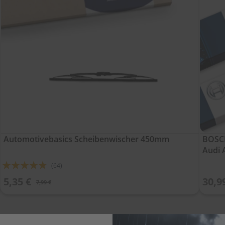
Automotivebasics Scheibenwischer 450mm
BOSCH
Audi 
Bewertung:
(64)
92%
5,35 €
30,9
7,99 €