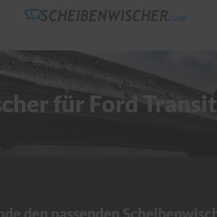
her für Ford Transi
nde den passenden Scheibenwisc