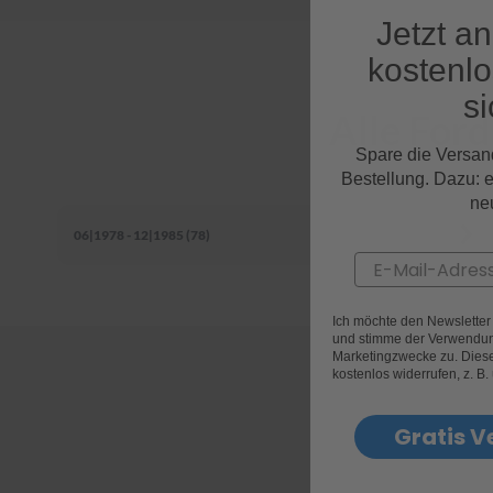
Jetzt a
kostenl
si
Alle Ford
Spare die Versan
Bestellung. Dazu: 
ne
06|1978 - 12|1985 (78)
Email
Ich möchte den Newslette
und stimme der Verwendun
Marketingzwecke zu. Diese 
kostenlos widerrufen, z. B.
Gratis V