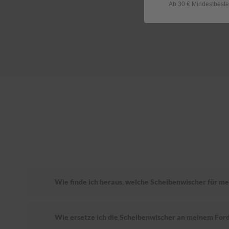
Ab 30 € Mindestbeste
Wie finde ich heraus, welche Scheibenwischer für mei
Wie ersetze ich die Scheibenwischer an meinem Ford