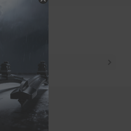
eugmodelle
01|2014 - (14)