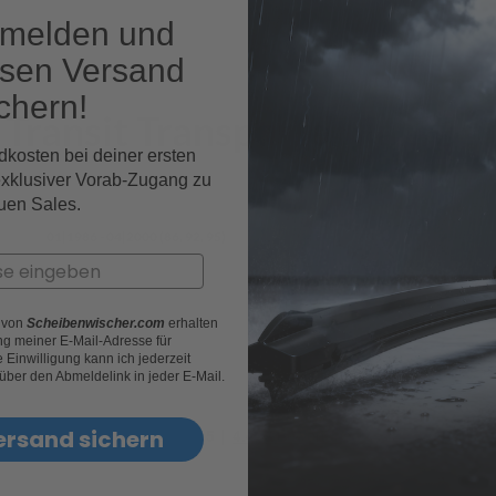
nmelden und
osen Versand
chern!
 Transit Transporter Fahrz
dkosten bei deiner ersten
exklusiver Vorab-Zugang zu
uen Sales.
01|1986 - 04|2000 (86, 92, 95)
r von
Scheibenwischer.com
erhalten
g meiner E-Mail-Adresse für
Einwilligung kann ich jederzeit
 über den Abmeldelink in jeder E-Mail.
ersand sichern