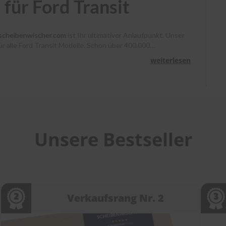
für Ford Transit
scheibenwischer.com
ist Ihr ultimativer Anlaufpunkt. Unser
für alle Ford Transit Modelle. Schon über 400.000
, Heyner und Benno klare Sicht. Bestellen Sie bis 13 Uhr,
weiterlesen
unterstützen wir Sie mit Montagevideos und unserem
heibenwischer bei
scheibenwischer.com
!
Unsere Bestseller
Verkaufsrang Nr. 2