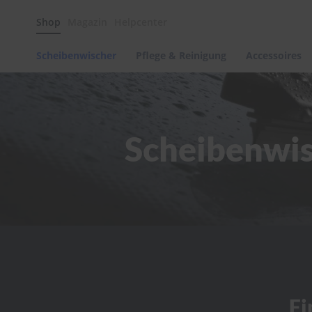
Scheibenwischer
Shop
Magazin
Helpcenter
Pflege
&
Reinigung
Scheibenwischer
Pflege & Reinigung
Accessoires
Felgenreinigung
Polituren
&
Lackpflege
Scheibenwisc
Autowellness
von
scheibenwischer.com
Autoshampoo
Scheibenreinigung
Kunststoffpflege
Polster-
&
Innenreinigung
Schwämme
Fi