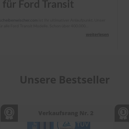
für Ford Transit
scheibenwischer.com
ist Ihr ultimativer Anlaufpunkt. Unser
für alle Ford Transit Modelle. Schon über 400.000
, Heyner und Benno klare Sicht. Bestellen Sie bis 13 Uhr,
weiterlesen
unterstützen wir Sie mit Montagevideos und unserem
heibenwischer bei
scheibenwischer.com
!
Unsere Bestseller
Verkaufsrang Nr. 2