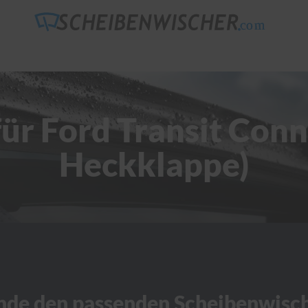
ür Ford Transit Conn
Heckklappe)
nde den passenden Scheibenwisc