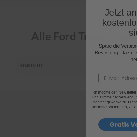
Jetzt a
kostenl
si
Alle Ford Transit Co
Spare die Versan
Bestellung. Dazu: 
ne
09|2013 - (13)
Email
Ich möchte den Newslette
und stimme der Verwendun
Marketingzwecke zu. Diese 
kostenlos widerrufen, z. B.
Gratis V