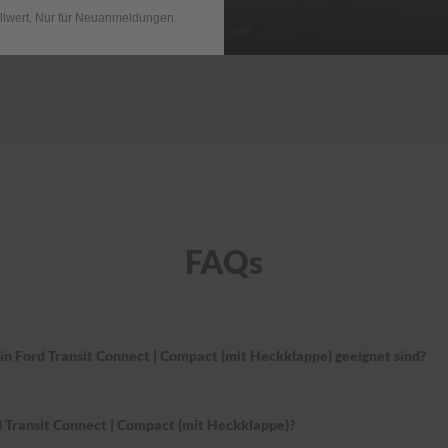
llwert. Nur für Neuanmeldungen.
FAQs
in Ford Transit Connect | Compact (mit Heckklappe) geeignet sind?
 Transit Connect | Compact (mit Heckklappe)?