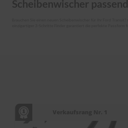
Scheibenwischer passend 
Brauchen Sie einen neuen Scheibenwischer für Ihr Ford Transit?
einzigartiger 3-Schritte Finder garantiert die perfekte Passform 
Autofahrende haben dank unserer Premium-Marken wie Bosch, SWF
und Ihr Paket verlässt noch am selben Tag unser Lager. Zudem 
Kundenservice bei jedem Schritt. Entdecken Sie die Welt der Sc
Verkaufsrang Nr. 1