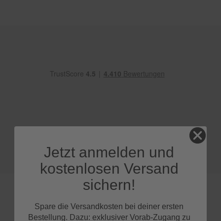
e
P
o
l
s
t
e
r
-
&
I
n
n
e
n
Jetzt anmelden und
r
e
kostenlosen Versand
i
n
sichern!
i
g
u
Spare die Versandkosten bei deiner ersten
n
Bestellung. Dazu: exklusiver Vorab-Zugang zu
g