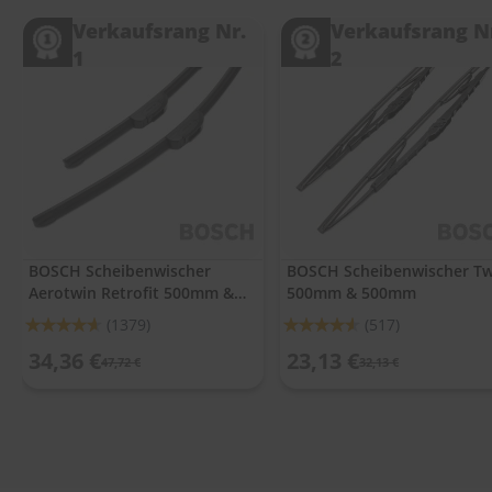
.
c
Verkaufsrang Nr.
Verkaufsrang N
o
1
2
m
A
u
t
o
s
h
a
m
p
BOSCH Scheibenwischer
BOSCH Scheibenwischer Tw
o
Aerotwin Retrofit 500mm &
500mm & 500mm
o
500mm
Bewertung:
Bewertung:
(1379)
(517)
S
92%
91%
34,36 €
23,13 €
c
47,72 €
32,13 €
h
e
i
b
e
n