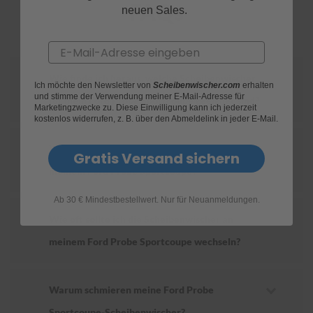
FAQs
neuen Sales.
S
c
Email
h
w
ä
Wie finde ich heraus, welche Scheibenwischer
Ich möchte den Newsletter von
Scheibenwischer.com
erhalten
m
und stimme der Verwendung meiner E-Mail-Adresse für
für mein Ford Probe Sportcoupe geeignet sind?
m
Marketingzwecke zu. Diese Einwilligung kann ich jederzeit
e
kostenlos widerrufen, z. B. über den Abmeldelink in jeder E-Mail.
T
ü
Wie ersetze ich die Scheibenwischer an
c
Gratis Versand sichern
h
meinem Ford Probe Sportcoupe?
e
r
Ab 30 € Mindestbestellwert. Nur für Neuanmeldungen.
B
ü
Wie oft sollte ich die Scheibenwischer an
r
s
meinem Ford Probe Sportcoupe wechseln?
t
e
n
Warum schmieren meine Ford Probe
Accessoires
Sportcoupe-Scheibenwischer?