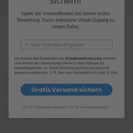
sichern!
S
Spare die Versandkosten bei deiner ersten
c
Bestellung. Dazu: exklusiver Vorab-Zugang zu
h
neuen Sales.
w
ä
m
Email
m
FAQs
e
T
ü
Ich möchte den Newsletter von
Scheibenwischer.com
erhalten
und stimme der Verwendung meiner E-Mail-Adresse für
c
Marketingzwecke zu. Diese Einwilligung kann ich jederzeit
h
kostenlos widerrufen, z. B. über den Abmeldelink in jeder E-Mail.
e
Wie finde ich heraus, welche Scheibenwischer
r
B
für mein Ford Orion Limousine geeignet sind?
Gratis Versand sichern
ü
r
s
t
Ab 30 € Mindestbestellwert. Nur für Neuanmeldungen.
Wie ersetze ich die Scheibenwischer an
e
meinem Ford Orion Limousine?
n
Accessoires