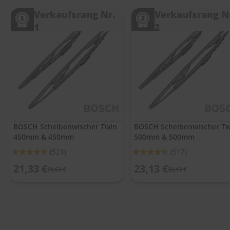
.
c
Verkaufsrang Nr.
Verkaufsrang N
o
1
2
m
A
u
t
o
s
h
a
m
p
BOSCH Scheibenwischer Twin
BOSCH Scheibenwischer Tw
o
450mm & 450mm
500mm & 500mm
o
Bewertung:
Bewertung:
(521)
(517)
S
91%
91%
21,33 €
23,13 €
c
29,63 €
32,13 €
h
e
i
b
e
n