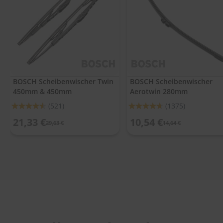
.
c
o
m
A
u
t
o
BOSCH Scheibenwischer Twin
BOSCH Scheibenwischer
s
450mm & 450mm
Aerotwin 280mm
h
a
Bewertung:
Bewertung:
(521)
(1375)
m
91%
92%
p
21,33 €
10,54 €
29,63 €
14,64 €
o
o
S
c
h
e
i
b
e
n