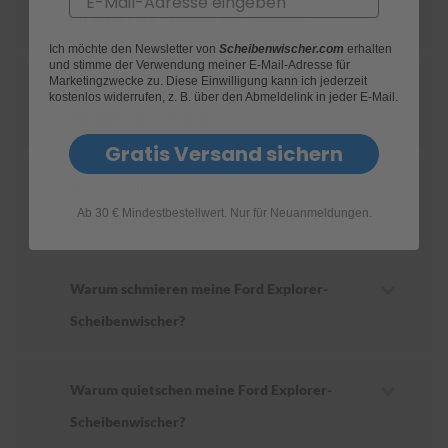
für mein Ford Explorer geeignet sind?
S
Ich möchte den Newsletter von
Scheibenwischer.com
erhalten
c
und stimme der Verwendung meiner E-Mail-Adresse für
h
Marketingzwecke zu. Diese Einwilligung kann ich jederzeit
Wie ersetze ich die Scheibenwischer an
w
kostenlos widerrufen, z. B. über den Abmeldelink in jeder E-Mail.
ä
meinem Ford Explorer?
m
m
Gratis Versand sichern
e
T
Wie oft sollte ich die Scheibenwischer an
ü
Ab 30 € Mindestbestellwert. Nur für Neuanmeldungen.
c
meinem Ford Explorer wechseln?
h
e
r
B
Warum schmieren meine Ford Explorer-
ü
Scheibenwischer?
r
s
t
e
Warum quietschen meine Ford Explorer-
n
Scheibenwischer?
Accessoires