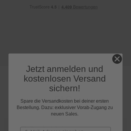
e
P
o
l
s
t
e
r
-
&
I
Jetzt anmelden und
n
n
kostenlosen Versand
e
n
sichern!
r
e
FAQs
i
Spare die Versandkosten bei deiner ersten
n
Bestellung. Dazu: exklusiver Vorab-Zugang zu
i
neuen Sales.
g
u
n
Wie finde ich heraus, welche Scheibenwischer
Email
g