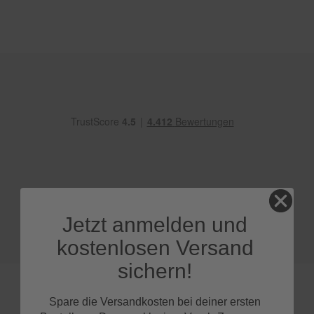
e
P
o
l
s
t
e
r
-
&
I
n
n
e
n
r
Jetzt anmelden und
e
i
kostenlosen Versand
n
i
sichern!
g
u
n
Spare die Versandkosten bei deiner ersten
g