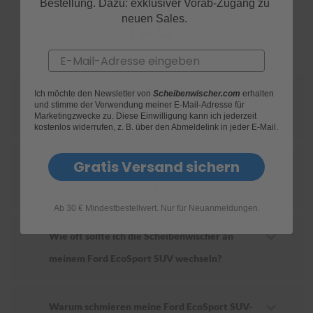
Bestellung. Dazu: exklusiver Vorab-Zugang zu
neuen Sales.
FAQs
S
c
h
Email
w
ä
m
Ich möchte den Newsletter von
Scheibenwischer.com
erhalten
Wie finde ich heraus, welche Scheibenwischer
m
und stimme der Verwendung meiner E-Mail-Adresse für
e
Marketingzwecke zu. Diese Einwilligung kann ich jederzeit
für mein Ford EcoSport SUV geeignet sind?
T
kostenlos widerrufen, z. B. über den Abmeldelink in jeder E-Mail.
ü
c
Gratis Versand sichern
h
Wie ersetze ich die Scheibenwischer an
e
meinem Ford EcoSport SUV?
r
B
Ab 30 € Mindestbestellwert. Nur für Neuanmeldungen.
ü
r
Wie oft sollte ich die Scheibenwischer an
s
t
meinem Ford EcoSport SUV wechseln?
e
n
Accessoires
Warum schmieren meine Ford EcoSport SUV-