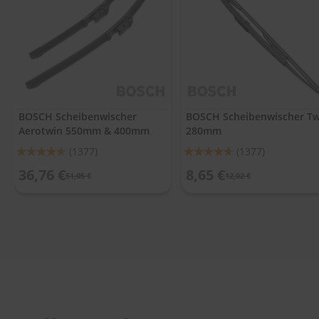
.
c
o
m
A
u
t
o
BOSCH Scheibenwischer
BOSCH Scheibenwischer Tw
s
Aerotwin 550mm & 400mm
280mm
h
a
Bewertung:
Bewertung:
(1377)
(1377)
m
92%
92%
p
36,76 €
8,65 €
51,05 €
12,02 €
o
o
S
c
h
e
i
b
e
n