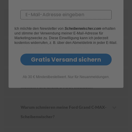
S
Email
c
Wie finde ich heraus, welche Scheibenwischer
h
w
für mein Ford Grand C-MAX geeignet sind?
Ich möchte den Newsletter von
Scheibenwischer.com
erhalten
ä
und stimme der Verwendung meiner E-Mail-Adresse für
m
Marketingzwecke zu. Diese Einwilligung kann ich jederzeit
m
kostenlos widerrufen, z. B. über den Abmeldelink in jeder E-Mail.
Wie ersetze ich die Scheibenwischer an
e
T
meinem Ford Grand C-MAX?
Gratis Versand sichern
ü
c
h
e
Ab 30 € Mindestbestellwert. Nur für Neuanmeldungen.
Wie oft sollte ich die Scheibenwischer an
r
B
meinem Ford Grand C-MAX wechseln?
ü
r
s
t
Warum schmieren meine Ford Grand C-MAX-
e
Scheibenwischer?
n
Accessoires