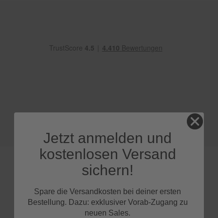
e
P
o
l
s
t
e
r
-
&
I
n
n
e
Jetzt anmelden und
n
r
kostenlosen Versand
e
i
sichern!
n
i
g
Spare die Versandkosten bei deiner ersten
FAQs
u
Bestellung. Dazu: exklusiver Vorab-Zugang zu
n
neuen Sales.
g