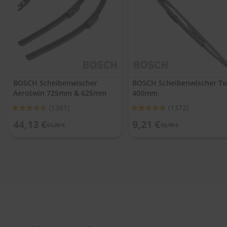
.
c
o
m
A
u
t
o
BOSCH Scheibenwischer
BOSCH Scheibenwischer Tw
s
Aerotwin 725mm & 625mm
400mm
h
a
Bewertung:
Bewertung:
(1381)
(1372)
m
92%
92%
p
44,13 €
9,21 €
61,29 €
12,79 €
o
o
S
c
h
e
i
b
e
n