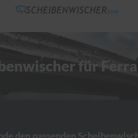
benwischer für Ferra
nde den passenden Scheibenwisc