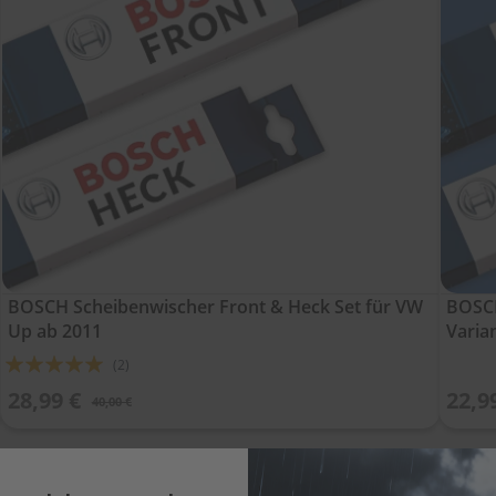
BOSCH Scheibenwischer Front & Heck Set für VW
BOSCH
Up ab 2011
Varia
Bewertung:
(2)
100%
28,99 €
22,9
40,00 €