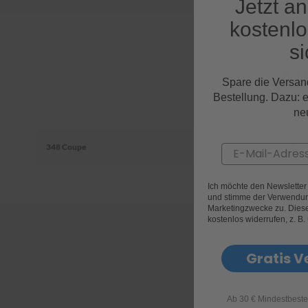
Jetzt a
kostenl
si
Al
Spare die Versan
Bestellung. Dazu: 
ne
348 Coupe
Email
Ich möchte den Newslette
und stimme der Verwendun
Marketingzwecke zu. Diese 
kostenlos widerrufen, z. B.
Gratis V
Ab 30 € Mindestbeste