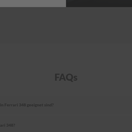
FAQs
n Ferrari 348 geeignet sind?
ari 348?