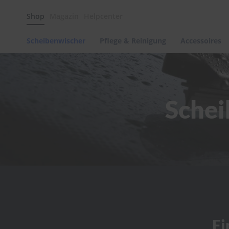
Scheibenwischer
Shop
Magazin
Helpcenter
Pflege
&
Reinigung
Scheibenwischer
Pflege & Reinigung
Accessoires
Felgenreinigung
Polituren
&
Lackpflege
Schei
Autowellness
von
scheibenwischer.com
Autoshampoo
Scheibenreinigung
Kunststoffpflege
Polster-
&
Innenreinigung
Schwämme
Fi