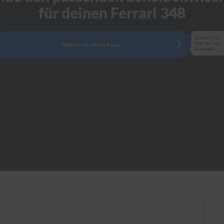
für deinen Ferrari 348
Starte hier
mit deiner
Wähle ein Modell aus
Auswahl