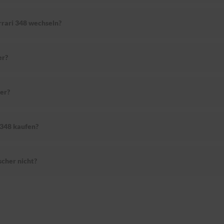
rrari 348 wechseln?
er?
er?
 348 kaufen?
cher nicht?