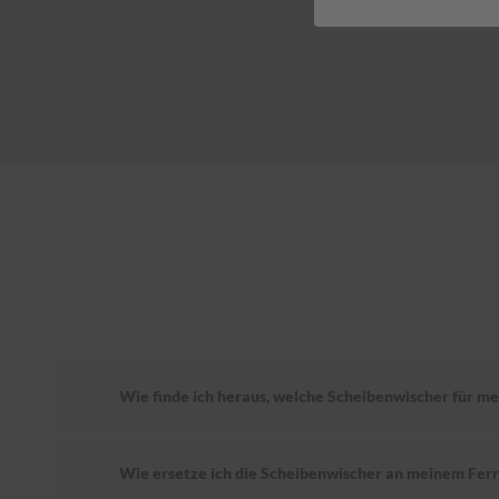
Wie finde ich heraus, welche Scheibenwischer für mei
Wie ersetze ich die Scheibenwischer an meinem Ferr