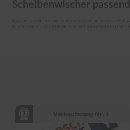
Scheibenwischer passend 
Brauchen Sie einen neuen Scheibenwischer für Ihr Ferrari 348?
s
einzigartiger 3-Schritte Finder garantiert die perfekte Passform 
haben dank unserer Premium-Marken wie Bosch, SWF, Heyner und B
verlässt noch am selben Tag unser Lager. Zudem unterstützen w
jedem Schritt. Entdecken Sie die Welt der Scheibenwischer bei
s
Verkaufsrang Nr. 1