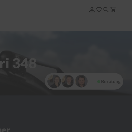
ri 348
Beratung
her