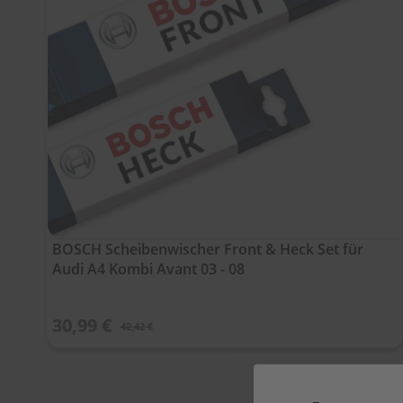
BOSCH Scheibenwischer Front & Heck Set für
Audi A4 Kombi Avant 03 - 08
30,99 €
42,42 €