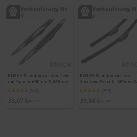
.
c
Verkaufsrang Nr.
Verkaufsrang N
o
1
2
m
A
u
t
o
s
h
a
m
p
BOSCH Scheibenwischer Twin
BOSCH Scheibenwischer
o
mit Spoiler 600mm & 450mm
Aerotwin Retrofit 600mm &
o
450mm
Bewertung:
Bewertung:
(530)
(299)
S
91%
93%
33,07 €
39,84 €
c
45,93 €
55,34 €
h
e
i
b
e
n