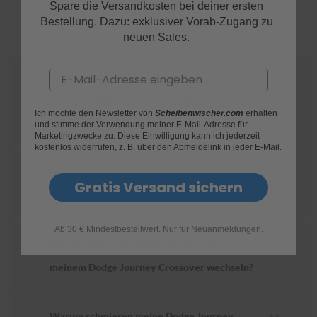
FAQs
Spare die Versandkosten bei deiner ersten
Bestellung. Dazu: exklusiver Vorab-Zugang zu
S
neuen Sales.
c
h
w
Email
ä
Wie finde ich heraus, welche Scheibenwischer
m
für mein Dodge Journey Crossover geeignet
m
Ich möchte den Newsletter von
Scheibenwischer.com
erhalten
e
sind?
und stimme der Verwendung meiner E-Mail-Adresse für
T
Marketingzwecke zu. Diese Einwilligung kann ich jederzeit
ü
kostenlos widerrufen, z. B. über den Abmeldelink in jeder E-Mail.
c
h
Wie ersetze ich die Scheibenwischer an
e
Gratis Versand sichern
r
meinem Dodge Journey Crossover?
B
ü
r
Ab 30 € Mindestbestellwert. Nur für Neuanmeldungen.
s
Wie oft sollte ich die Scheibenwischer an
t
meinem Dodge Journey Crossover wechseln?
e
n
Accessoires
Warum schmieren meine Dodge Journey