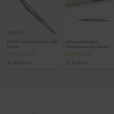
.
c
o
m
A
u
t
o
BOSCH Scheibenwischer Twin
Automotivebasics
s
550mm
Scheibenwischer 450mm
h
a
Bewertung:
Bewertung:
(1371)
(64)
m
92%
92%
p
12,43 €
5,35 €
17,26 €
7,99 €
o
o
S
c
h
e
i
b
e
n