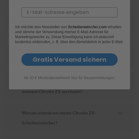
Email
S
c
Wie finde ich heraus, welche Scheibenwischer
h
Ich möchte den Newsletter von
Scheibenwischer.com
erhalten
w
für mein Citroën ZX geeignet sind?
und stimme der Verwendung meiner E-Mail-Adresse für
ä
Marketingzwecke zu. Diese Einwilligung kann ich jederzeit
m
kostenlos widerrufen, z. B. über den Abmeldelink in jeder E-Mail.
m
Wie ersetze ich die Scheibenwischer an
e
T
Gratis Versand sichern
meinem Citroën ZX?
ü
c
h
Ab 30 € Mindestbestellwert. Nur für Neuanmeldungen.
e
Wie oft sollte ich die Scheibenwischer an
r
B
meinem Citroën ZX wechseln?
ü
r
s
t
Warum schmieren meine Citroën ZX-
e
Scheibenwischer?
n
Accessoires