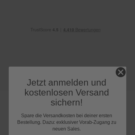
e
P
o
l
s
t
e
r
-
&
I
n
n
Jetzt anmelden und
e
n
kostenlosen Versand
r
e
sichern!
i
n
i
Spare die Versandkosten bei deiner ersten
g
FAQs
Bestellung. Dazu: exklusiver Vorab-Zugang zu
u
neuen Sales.
n
g