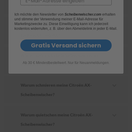
für mein Citroën AX geeignet sind?
S
Ich möchte den Newsletter von
Scheibenwischer.com
erhalten
c
und stimme der Verwendung meiner E-Mail-Adresse für
h
Marketingzwecke zu. Diese Einwilligung kann ich jederzeit
Wie ersetze ich die Scheibenwischer an
w
kostenlos widerrufen, z. B. über den Abmeldelink in jeder E-Mail.
ä
meinem Citroën AX?
m
m
Gratis Versand sichern
e
T
Wie oft sollte ich die Scheibenwischer an
ü
Ab 30 € Mindestbestellwert. Nur für Neuanmeldungen.
c
meinem Citroën AX wechseln?
h
e
r
B
Warum schmieren meine Citroën AX-
ü
Scheibenwischer?
r
s
t
e
Warum quietschen meine Citroën AX-
n
Scheibenwischer?
Accessoires