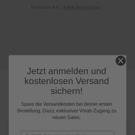
e
P
o
l
s
t
e
r
-
&
I
Jetzt anmelden und
n
n
kostenlosen Versand
e
n
sichern!
r
e
FAQs
i
Spare die Versandkosten bei deiner ersten
n
Bestellung. Dazu: exklusiver Vorab-Zugang zu
i
neuen Sales.
g
u
n
Wie finde ich heraus, welche Scheibenwischer
Email
g