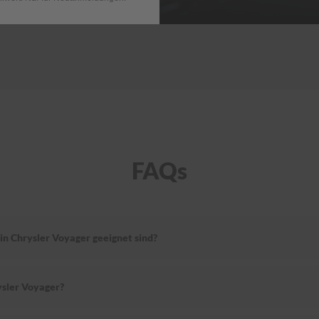
FAQs
in Chrysler Voyager geeignet sind?
ysler Voyager?