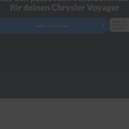
für deinen Chrysler Voyager
Starte hier
mit deiner
Wähle ein Modell aus
Auswahl