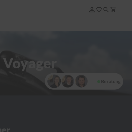
r Voyager
Beratung
her