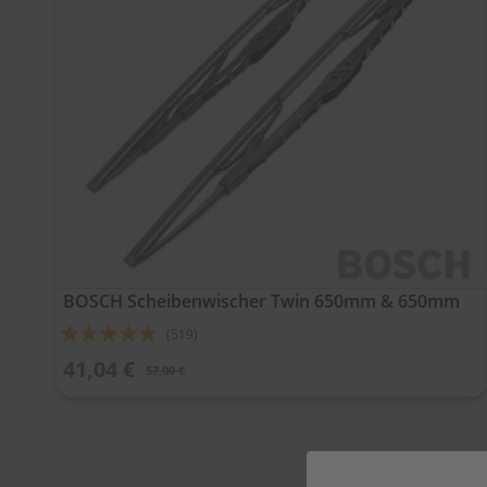
BOSCH Scheibenwischer Twin 650mm & 650mm
Bewertung:
(519)
91%
41,04 €
57,00 €