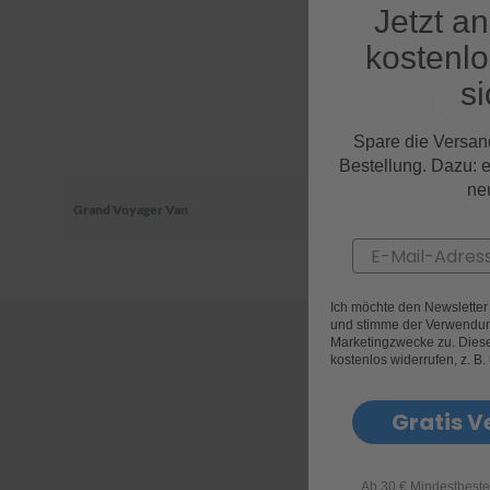
Jetzt a
kostenl
si
Alle 
Spare die Versan
Bestellung. Dazu: 
ne
Grand Voyager Van
Email
Ich möchte den Newslette
und stimme der Verwendun
Marketingzwecke zu. Diese 
kostenlos widerrufen, z. B.
Gratis V
Ab 30 € Mindestbeste