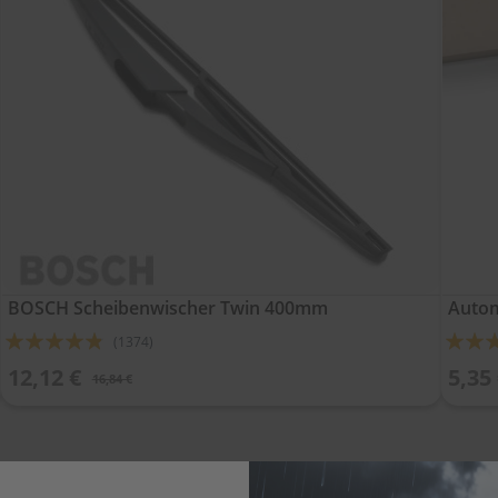
BOSCH Scheibenwischer Twin 400mm
Autom
Bewertung:
Bewert
(1374)
92%
92%
12,12 €
5,35
16,84 €