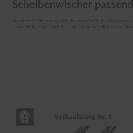
Scheibenwischer passend
Brauchen Sie einen neuen Scheibenwischer für Ihr Chrysler Voy
Unser einzigartiger 3-Schritte Finder garantiert die perfekte Pa
Autofahrende haben dank unserer Premium-Marken wie Bosch, SWF
und Ihr Paket verlässt noch am selben Tag unser Lager. Zudem 
Kundenservice bei jedem Schritt. Entdecken Sie die Welt der Sc
Verkaufsrang Nr. 1