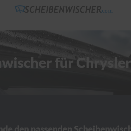
wischer für Chrysle
nde den passenden Scheibenwisc