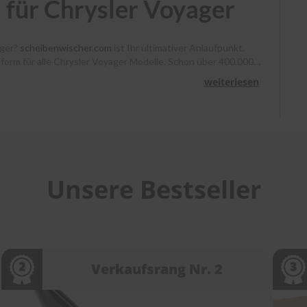
 für Chrysler Voyager
ager?
scheibenwischer.com
ist Ihr ultimativer Anlaufpunkt.
ssform für alle Chrysler Voyager Modelle. Schon über 400.000
, Heyner und Benno klare Sicht. Bestellen Sie bis 13 Uhr,
weiterlesen
unterstützen wir Sie mit Montagevideos und unserem
heibenwischer bei
scheibenwischer.com
!
Unsere Bestseller
Verkaufsrang Nr. 2