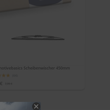
otivebasics Scheibenwischer 450mm
ung:
(64)
 €
7,99 €