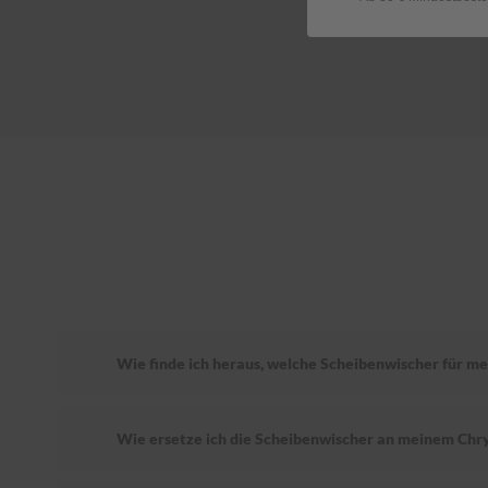
Wie finde ich heraus, welche Scheibenwischer für me
Wie ersetze ich die Scheibenwischer an meinem Chr