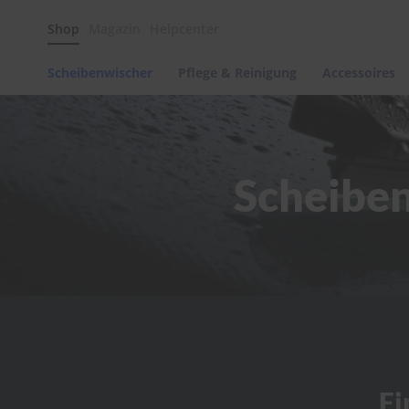
Scheibenwischer
Shop
Magazin
Helpcenter
Pflege
&
Reinigung
Scheibenwischer
Pflege & Reinigung
Accessoires
Felgenreinigung
Polituren
&
Lackpflege
Scheiben
Autowellness
von
scheibenwischer.com
Autoshampoo
Scheibenreinigung
Kunststoffpflege
Polster-
&
Innenreinigung
Schwämme
Fi