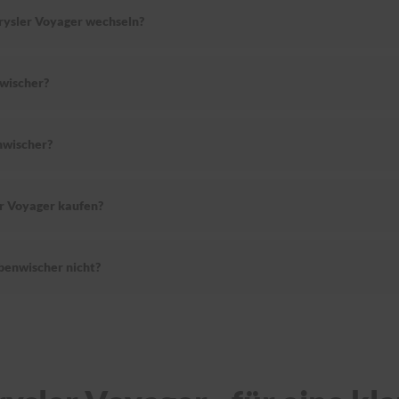
hrysler Voyager wechseln?
wischer?
nwischer?
er Voyager kaufen?
benwischer nicht?