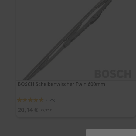
BOSCH Scheibenwischer Twin 600mm
Bewertung:
(525)
91%
20,14 €
27,97 €