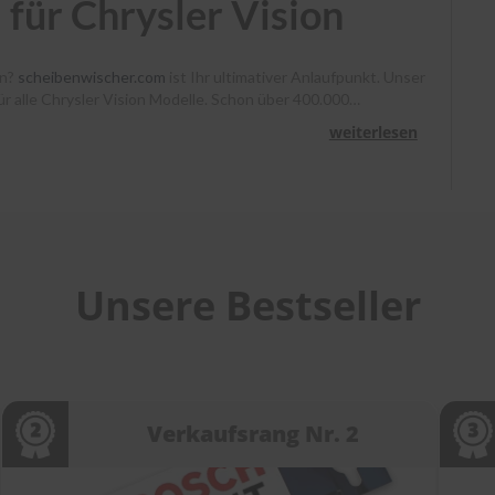
für Chrysler Vision
on?
scheibenwischer.com
ist Ihr ultimativer Anlaufpunkt. Unser
für alle Chrysler Vision Modelle. Schon über 400.000
, Heyner und Benno klare Sicht. Bestellen Sie bis 13 Uhr,
weiterlesen
unterstützen wir Sie mit Montagevideos und unserem
heibenwischer bei
scheibenwischer.com
!
Unsere Bestseller
Verkaufsrang Nr. 2