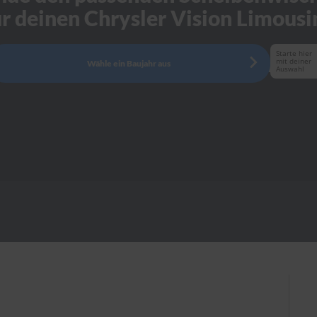
ür deinen Chrysler Vision Limousi
Starte hier
mit deiner
Wähle ein Baujahr aus
Auswahl