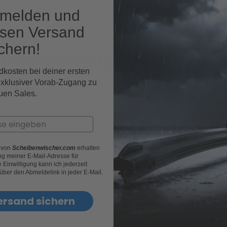
nmelden und
osen Versand
chern!
sler Vision Limousine Fahrz
dkosten bei deiner ersten
exklusiver Vorab-Zugang zu
uen Sales.
r von
Scheibenwischer.com
erhalten
g meiner E-Mail-Adresse für
Einwilligung kann ich jederzeit
 über den Abmeldelink in jeder E-Mail.
ersand sichern