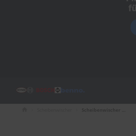
Tücher
f
Bürsten
Accessoires
Scheibenwischer
Scheibenwischer für Chrysler Vision Limousine