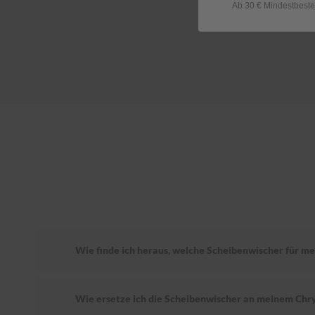
Ab 30 € Mindestbeste
Wie finde ich heraus, welche Scheibenwischer für mei
Wie ersetze ich die Scheibenwischer an meinem Chry