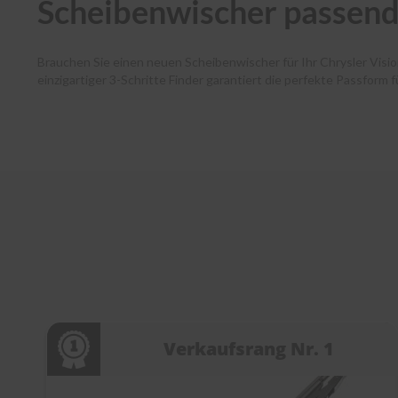
Scheibenwischer passend 
Brauchen Sie einen neuen Scheibenwischer für Ihr Chrysler Visi
einzigartiger 3-Schritte Finder garantiert die perfekte Passform 
Autofahrende haben dank unserer Premium-Marken wie Bosch, SWF
und Ihr Paket verlässt noch am selben Tag unser Lager. Zudem 
Kundenservice bei jedem Schritt. Entdecken Sie die Welt der Sc
Verkaufsrang Nr. 1