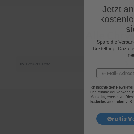
Jetzt a
kostenl
si
Alle Chry
Spare die Versan
Bestellung. Dazu: 
ne
09|1993 - 12|1997
Email
Ich möchte den Newslette
und stimme der Verwendun
Marketingzwecke zu. Diese 
kostenlos widerrufen, z. B.
Gratis V