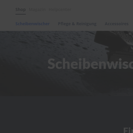
Scheibenwischer
Shop
Magazin
Helpcenter
Pflege
&
Reinigung
Scheibenwischer
Pflege & Reinigung
Accessoires
Felgenreinigung
Polituren
&
Lackpflege
Scheibenwisc
Autowellness
von
scheibenwischer.com
Autoshampoo
Scheibenreinigung
Kunststoffpflege
Polster-
&
Innenreinigung
Schwämme
Fi