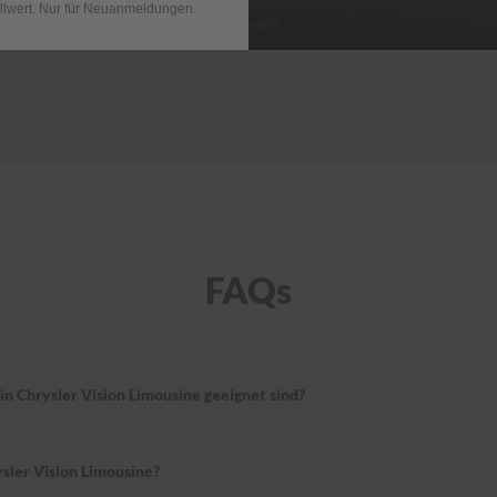
llwert. Nur für Neuanmeldungen.
FAQs
n Chrysler Vision Limousine geeignet sind?
sler Vision Limousine?