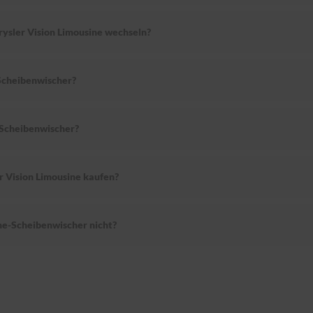
rysler Vision Limousine wechseln?
Scheibenwischer?
-Scheibenwischer?
r Vision Limousine kaufen?
ne-Scheibenwischer nicht?