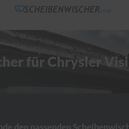
her für Chrysler Vis
nde den passenden Scheibenwisc