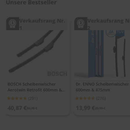
.
Unsere Bestseller
c
o
m
Verkaufsrang Nr.
Verkaufsrang N
1
2
A
u
t
o
s
h
a
m
p
o
o
BOSCH Scheibenwischer
Dr. ENNO Scheibenwischer
Aerotwin Retrofit 600mm &
600mm & 475mm
S
475mm
c
Bewertung:
Bewertung:
(291)
(276)
h
93%
90%
e
40,87 €
13,99 €
56,76 €
29,99 €
i
b
e
n