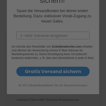
sichern!
S
Spare die Versandkosten bei deiner ersten
FAQs
c
Bestellung. Dazu: exklusiver Vorab-Zugang zu
h
neuen Sales.
w
ä
m
Email
m
Wie finde ich heraus, welche Scheibenwischer
e
T
für mein Chevrolet Orlando Kompaktvan
ü
Ich möchte den Newsletter von
Scheibenwischer.com
erhalten
und stimme der Verwendung meiner E-Mail-Adresse für
c
geeignet sind?
Marketingzwecke zu. Diese Einwilligung kann ich jederzeit
h
kostenlos widerrufen, z. B. über den Abmeldelink in jeder E-Mail.
e
r
Wie ersetze ich die Scheibenwischer an
B
Gratis Versand sichern
ü
meinem Chevrolet Orlando Kompaktvan?
r
s
t
Ab 30 € Mindestbestellwert. Nur für Neuanmeldungen.
e
Wie oft sollte ich die Scheibenwischer an
n
meinem Chevrolet Orlando Kompaktvan
Accessoires