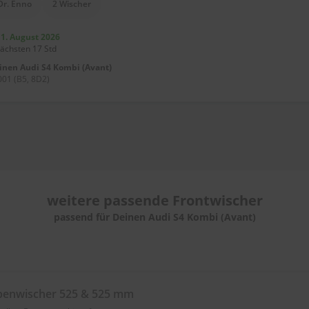
Dr. Enno
2 Wischer
11. August 2026
nächsten 17 Std
einen
Audi S4 Kombi (Avant)
01 (B5, 8D2)
weitere passende
Frontwischer
passend für Deinen Audi S4 Kombi (Avant)
benwischer 525 & 525 mm