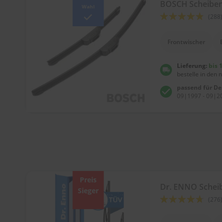
Tücher
BOSCH Scheiben
Wahl
Bürsten
Bewertung:
(288
Accessoires
92
100
% of
Frontwischer
Lieferung:
bis 
bestelle in den 
passend für D
09|1997 - 09|20
Preis
Dr. ENNO Sche
Sieger
Bewertung:
(276
90
100
% of