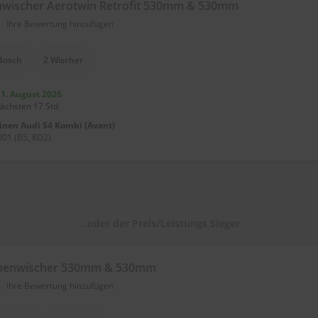
wischer Aerotwin Retrofit 530mm & 530mm
)
Ihre Bewertung hinzufügen
Bosch
2 Wischer
11. August 2026
nächsten 17 Std
einen
Audi S4 Kombi (Avant)
01 (B5, 8D2)
...oder der Preis/Leistungs Sieger
ibenwischer 530mm & 530mm
)
Ihre Bewertung hinzufügen