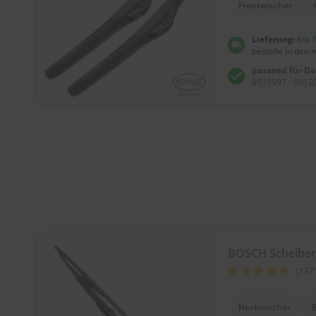
Frontwischer
Lieferung:
bis 
bestelle in den 
passend für D
09|1997 - 09|20
BOSCH Scheibe
Bewertung:
(137
92
100
% of
Heckwischer