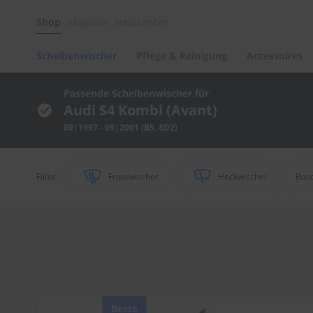
Scheibenwischer
Shop
Magazin
Helpcenter
Pflege
&
Reinigung
Scheibenwischer
Pflege & Reinigung
Accessoires
Felgenreinigung
Polituren
Passende Scheibenwischer für
&
Audi S4 Kombi (Avant)
Lackpflege
09|1997 - 09|2001 (B5, 8D2)
Autowellness
von
scheibenwischer.com
Filter:
Frontwischer
Heckwischer
Bos
Autoshampoo
Scheibenreinigung
Kunststoffpflege
Polster-
&
Innenreinigung
Schwämme
Beste