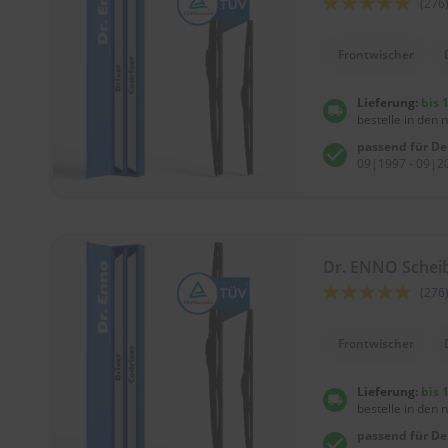
(276
90
100
% of
Frontwischer
Lieferung:
bis 
bestelle in den 
passend für D
09|1997 - 09|20
Dr. ENNO Sche
Bewertung:
(276
90
100
% of
Frontwischer
Lieferung:
bis 
bestelle in den 
passend für D