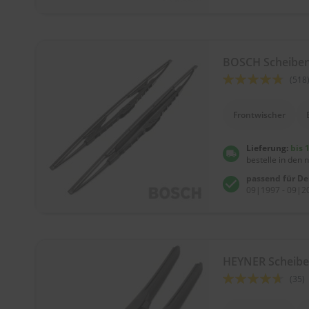
BOSCH Scheiben
Bewertung:
(518
91
100
% of
Frontwischer
Lieferung:
bis 
bestelle in den 
passend für D
09|1997 - 09|20
HEYNER Scheib
Bewertung:
(35)
89
100
% of