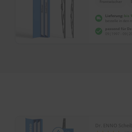
Frontwischer
Lieferung:
bis 
bestelle in den 
passend für D
09|1997 - 09|20
Dr. ENNO Schei
Bewertung: