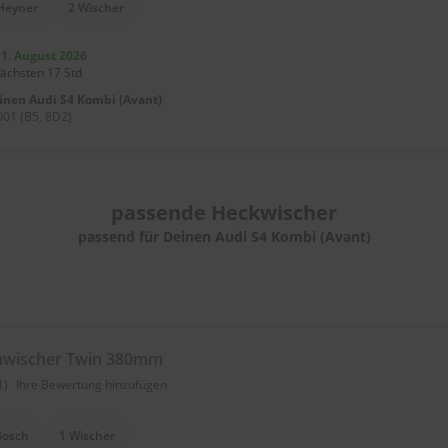
Heyner
2 Wischer
11. August 2026
nächsten 17 Std
einen
Audi S4 Kombi (Avant)
01 (B5, 8D2)
passende
Heckwischer
passend für Deinen Audi S4 Kombi (Avant)
nwischer Twin 380mm
1)
Ihre Bewertung hinzufügen
Bosch
1 Wischer