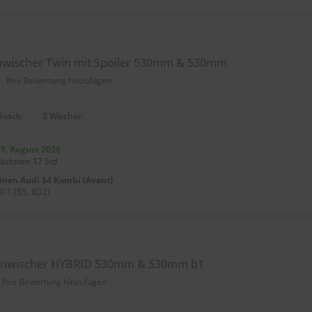
wischer Twin mit Spoiler 530mm & 530mm
)
Ihre Bewertung hinzufügen
Bosch
2 Wischer
11. August 2026
nächsten 17 Std
einen
Audi S4 Kombi (Avant)
01 (B5, 8D2)
enwischer HYBRID 530mm & 530mm b1
Ihre Bewertung hinzufügen