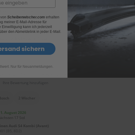
Bosch
2 Wischer
r von
Scheibenwischer.com
erhalten
g meiner E-Mail-Adresse für
11. August 2026
Einwilligung kann ich jederzeit
nächsten 17 Std
 über den Abmeldelink in jeder E-Mail.
einen
Audi S4 Kombi (Avant)
01 (B5, 8D2)
ersand sichern
llwert. Nur für Neuanmeldungen.
nwischer Twin 530mm & 530mm
)
Ihre Bewertung hinzufügen
Bosch
2 Wischer
11. August 2026
nächsten 17 Std
einen
Audi S4 Kombi (Avant)
01 (B5, 8D2)