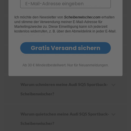
Email
für mein Audi SQ5 Sportback geeignet sind?
S
c
Ich möchte den Newsletter von
Scheibenwischer.com
erhalten
h
und stimme der Verwendung meiner E-Mail-Adresse für
Wie ersetze ich die Scheibenwischer an
w
Marketingzwecke zu. Diese Einwilligung kann ich jederzeit
ä
kostenlos widerrufen, z. B. über den Abmeldelink in jeder E-Mail.
meinem Audi SQ5 Sportback?
m
m
Gratis Versand sichern
e
T
Wie oft sollte ich die Scheibenwischer an
ü
c
meinem Audi SQ5 Sportback wechseln?
Ab 30 € Mindestbestellwert. Nur für Neuanmeldungen.
h
e
r
B
Warum schmieren meine Audi SQ5 Sportback-
ü
Scheibenwischer?
r
s
t
e
Warum quietschen meine Audi SQ5 Sportback-
n
Scheibenwischer?
Accessoires