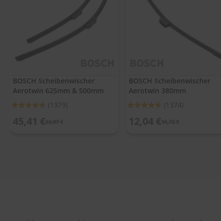
.
c
o
m
A
u
t
o
BOSCH Scheibenwischer
BOSCH Scheibenwischer
s
Aerotwin 625mm & 500mm
Aerotwin 380mm
h
a
Bewertung:
Bewertung:
(1379)
(1374)
m
92%
92%
p
45,41 €
12,04 €
63,07 €
16,72 €
o
o
S
c
h
e
i
b
e
n