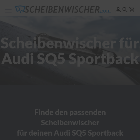
Scheibenwischer
Pflege
&
Reinigung
Scheibenwischer für
F
e
Audi SQ5 Sportback
l
g
e
n
r
e
i
n
i
g
u
Finde den passenden
n
Scheibenwischer
g
für deinen Audi SQ5 Sportback
P
o