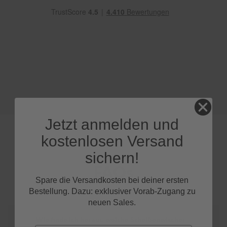
e
P
o
l
s
t
e
r
-
&
I
n
Jetzt anmelden und
n
e
kostenlosen Versand
n
r
sichern!
e
FAQs
i
Spare die Versandkosten bei deiner ersten
n
i
Bestellung. Dazu: exklusiver Vorab-Zugang zu
g
neuen Sales.
u
n
Wie finde ich heraus, welche Scheibenwischer
g