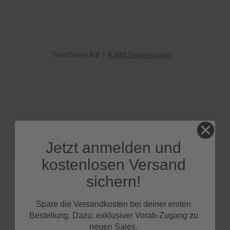
e
P
o
l
s
t
e
r
-
&
I
n
n
e
Jetzt anmelden und
n
r
kostenlosen Versand
e
i
sichern!
n
i
g
Spare die Versandkosten bei deiner ersten
u
FAQs
Bestellung. Dazu: exklusiver Vorab-Zugang zu
n
neuen Sales.
g