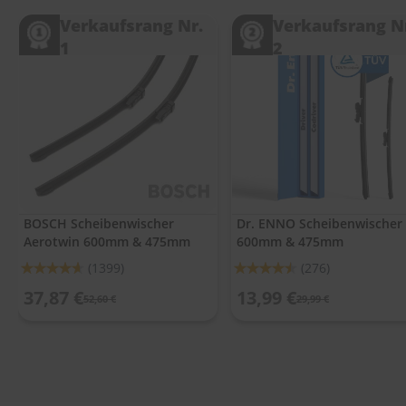
.
c
Verkaufsrang Nr.
Verkaufsrang N
o
1
2
m
A
u
t
o
s
h
a
m
p
BOSCH Scheibenwischer
Dr. ENNO Scheibenwischer
o
Aerotwin 600mm & 475mm
600mm & 475mm
o
Bewertung:
Bewertung:
(1399)
(276)
S
92%
90%
37,87 €
13,99 €
c
52,60 €
29,99 €
h
e
i
b
e
n