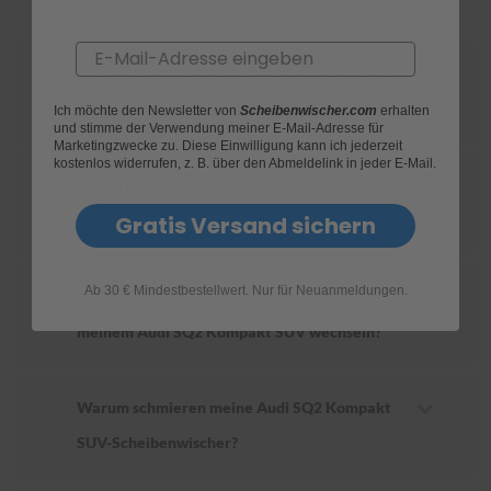
S
Email
c
Wie finde ich heraus, welche Scheibenwischer
h
w
für mein Audi SQ2 Kompakt SUV geeignet sind?
Ich möchte den Newsletter von
Scheibenwischer.com
erhalten
ä
und stimme der Verwendung meiner E-Mail-Adresse für
m
Marketingzwecke zu. Diese Einwilligung kann ich jederzeit
m
kostenlos widerrufen, z. B. über den Abmeldelink in jeder E-Mail.
e
Wie ersetze ich die Scheibenwischer an
T
ü
Gratis Versand sichern
meinem Audi SQ2 Kompakt SUV?
c
h
e
Ab 30 € Mindestbestellwert. Nur für Neuanmeldungen.
r
Wie oft sollte ich die Scheibenwischer an
B
meinem Audi SQ2 Kompakt SUV wechseln?
ü
r
s
t
Warum schmieren meine Audi SQ2 Kompakt
e
n
SUV-Scheibenwischer?
Accessoires