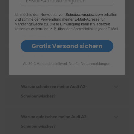
für mein Audi A2 geeignet sind?
S
Ich möchte den Newsletter von
Scheibenwischer.com
erhalten
c
und stimme der Verwendung meiner E-Mail-Adresse für
h
Marketingzwecke zu. Diese Einwilligung kann ich jederzeit
Wie ersetze ich die Scheibenwischer an
w
kostenlos widerrufen, z. B. über den Abmeldelink in jeder E-Mail.
ä
meinem Audi A2?
m
m
Gratis Versand sichern
e
T
Wie oft sollte ich die Scheibenwischer an
ü
Ab 30 € Mindestbestellwert. Nur für Neuanmeldungen.
c
meinem Audi A2 wechseln?
h
e
r
B
Warum schmieren meine Audi A2-
ü
Scheibenwischer?
r
s
t
e
Warum quietschen meine Audi A2-
n
Scheibenwischer?
Accessoires