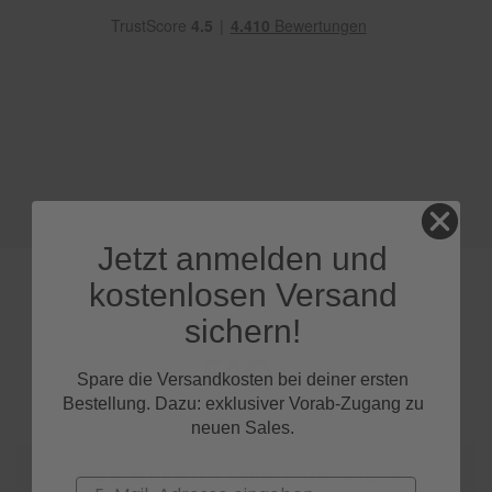
e
P
o
l
s
t
e
r
-
&
I
Jetzt anmelden und
n
n
kostenlosen Versand
e
n
sichern!
r
e
FAQs
i
Spare die Versandkosten bei deiner ersten
n
Bestellung. Dazu: exklusiver Vorab-Zugang zu
i
neuen Sales.
g
u
n
Wie finde ich heraus, welche Scheibenwischer
Email
g