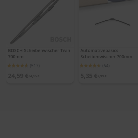
.
c
o
m
A
u
t
o
BOSCH Scheibenwischer Twin
Automotivebasics
s
700mm
Scheibenwischer 700mm
h
a
Bewertung:
Bewertung:
(517)
(64)
m
91%
92%
p
24,59 €
5,35 €
34,15 €
7,99 €
o
o
S
c
h
e
i
b
e
n