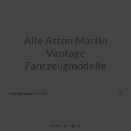
r
e
i
n
i
g
u
Alle Aston Martin
n
g
Vantage
K
u
Fahrzeugmodelle
n
s
t
s
t
o
Vantage Coupe (V8|V12)
f
f
p
f
l
e
mehr anzeigen
g