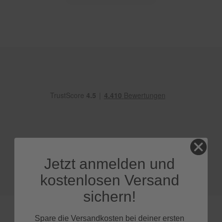
e
P
o
l
s
t
e
r
-
&
I
n
n
e
n
r
e
Jetzt anmelden und
i
kostenlosen Versand
n
i
sichern!
g
u
n
Spare die Versandkosten bei deiner ersten
g