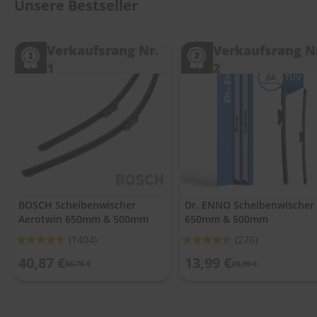
.
Unsere Bestseller
c
o
m
Verkaufsrang Nr.
Verkaufsrang N
1
2
A
u
t
o
s
h
a
m
p
o
o
BOSCH Scheibenwischer
Dr. ENNO Scheibenwischer
Aerotwin 650mm & 500mm
650mm & 500mm
S
c
Bewertung:
Bewertung:
(1404)
(276)
h
92%
90%
e
40,87 €
13,99 €
56,76 €
29,99 €
i
b
e
n