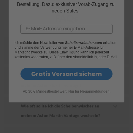
Bestellung. Dazu: exklusiver Vorab-Zugang zu
neuen Sales.
S
FAQs
c
h
Email
w
ä
m
m
Ich möchte den Newsletter von
Scheibenwischer.com
erhalten
Wie finde ich heraus, welche Scheibenwischer
und stimme der Verwendung meiner E-Mail-Adresse für
e
Marketingzwecke zu. Diese Einwilligung kann ich jederzeit
T
für mein Aston Martin Vantage geeignet sind?
kostenlos widerrufen, z. B. über den Abmeldelink in jeder E-Mail.
ü
c
h
Gratis Versand sichern
e
Wie ersetze ich die Scheibenwischer an
r
meinem Aston Martin Vantage?
B
ü
Ab 30 € Mindestbestellwert. Nur für Neuanmeldungen.
r
s
Wie oft sollte ich die Scheibenwischer an
t
e
meinem Aston Martin Vantage wechseln?
n
Accessoires