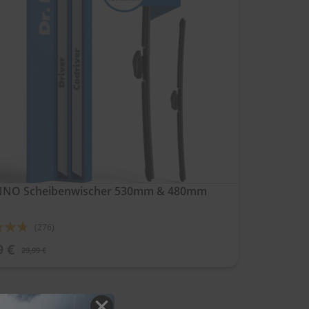
ENNO Scheibenwischer 530mm & 480mm
ung:
(276)
9 €
29,99 €