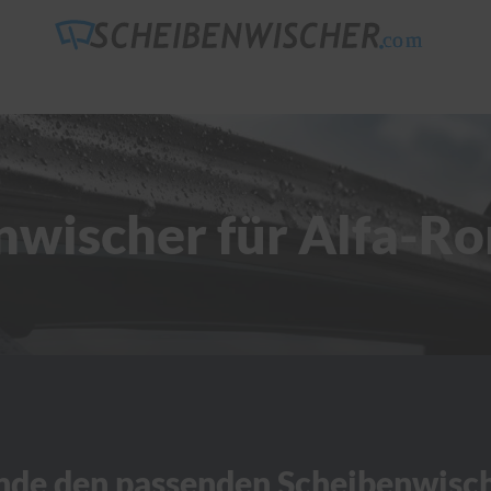
nwischer für Alfa-R
nde den passenden Scheibenwisc