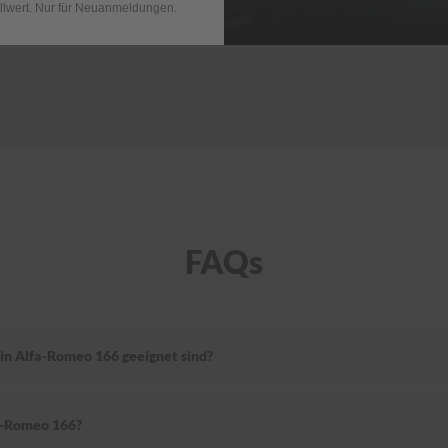
llwert. Nur für Neuanmeldungen.
FAQs
in Alfa-Romeo 166 geeignet sind?
a-Romeo 166?