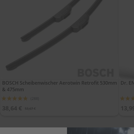
BOSCH Scheibenwischer Aerotwin Retrofit 530mm
Dr. 
& 475mm
Bewertung:
Bewert
(288)
92%
90%
38,64 €
13,9
53,67 €