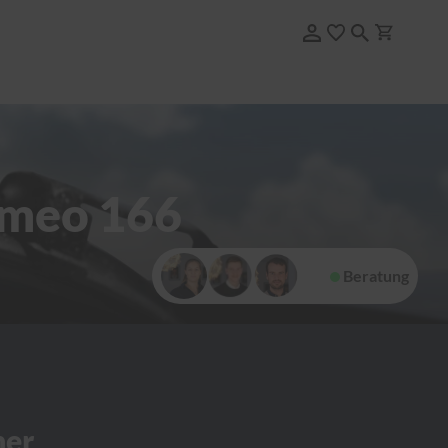
omeo 166
Beratung
her