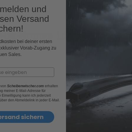
nmelden und
osen Versand
chern!
 Alfa-Romeo 166 Fahrzeugmo
dkosten bei deiner ersten
exklusiver Vorab-Zugang zu
uen Sales.
r von
Scheibenwischer.com
erhalten
g meiner E-Mail-Adresse für
Einwilligung kann ich jederzeit
 über den Abmeldelink in jeder E-Mail.
ersand sichern