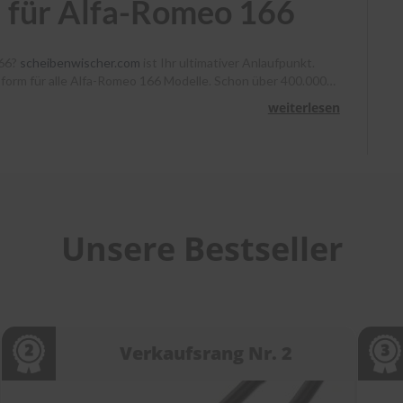
 für Alfa-Romeo 166
166?
scheibenwischer.com
ist Ihr ultimativer Anlaufpunkt.
ssform für alle Alfa-Romeo 166 Modelle. Schon über 400.000
, Heyner und Benno klare Sicht. Bestellen Sie bis 13 Uhr,
weiterlesen
unterstützen wir Sie mit Montagevideos und unserem
heibenwischer bei
scheibenwischer.com
!
Unsere Bestseller
Verkaufsrang Nr. 2