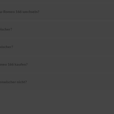
lfa-Romeo 166 wechseln?
ischer?
wischer?
omeo 166 kaufen?
nwischer nicht?