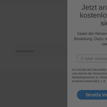
Jetzt a
kostenl
si
Alle
Spare die Versan
Bestellung. Dazu: 
ne
166 Limousine
Email
Ich möchte den Newslette
und stimme der Verwendun
Marketingzwecke zu. Diese 
kostenlos widerrufen, z. B.
Gratis V