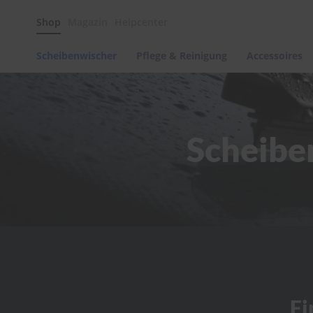
Scheibenwischer
Shop
Magazin
Helpcenter
Pflege
&
Reinigung
Scheibenwischer
Pflege & Reinigung
Accessoires
Felgenreinigung
Polituren
&
Lackpflege
Scheibe
Autowellness
von
scheibenwischer.com
Autoshampoo
Scheibenreinigung
Kunststoffpflege
Polster-
&
Innenreinigung
Schwämme
Fi