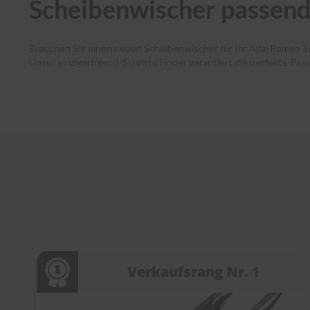
Scheibenwischer passend
Brauchen Sie einen neuen Scheibenwischer für Ihr Alfa-Romeo 
Unser einzigartiger 3-Schritte Finder garantiert die perfekte Pa
Autofahrende haben dank unserer Premium-Marken wie Bosch, SWF
und Ihr Paket verlässt noch am selben Tag unser Lager. Zudem 
Kundenservice bei jedem Schritt. Entdecken Sie die Welt der Sc
Verkaufsrang Nr. 1