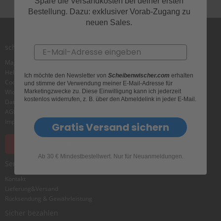
e
Spare die Versandkosten bei deiner ersten
l
Bestellung. Dazu: exklusiver Vorab-Zugang zu
l
neuen Sales.
n
e
s
scheibenwischer.com
Email
s
v
Magazin
o
Helpcenter
Ich möchte den Newsletter von
Scheibenwischer.com
erhalten
n
Cookie
und stimme der Verwendung meiner E-Mail-Adresse für
s
Marketingzwecke zu. Diese Einwilligung kann ich jederzeit
Widerrufsbelehrung
c
kostenlos widerrufen, z. B. über den Abmeldelink in jeder E-Mail.
Datenschutz
h
AGB
e
Impressum
Gratis Versand sichern
i
b
e
Vertrag widerrufen
n
Ab 30 € Mindestbestellwert. Nur für Neuanmeldungen.
w
Service & Hilfe
i
s
Kontakt
c
Lieferung&Versand
h
Rücksendung & Gewährleistung
e
Sicher bezahlen
r