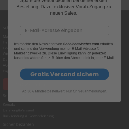
e
Spare die Versandkosten bei deiner ersten
l
Bestellung. Dazu: exklusiver Vorab-Zugang zu
l
neuen Sales.
n
e
s
scheibenwischer.com
Email
s
v
Magazin
o
Helpcenter
Ich möchte den Newsletter von
Scheibenwischer.com
erhalten
n
Cookie
und stimme der Verwendung meiner E-Mail-Adresse für
s
Marketingzwecke zu. Diese Einwilligung kann ich jederzeit
Widerrufsbelehrung
c
kostenlos widerrufen, z. B. über den Abmeldelink in jeder E-Mail.
Datenschutz
h
AGB
e
Impressum
Gratis Versand sichern
i
b
e
Vertrag widerrufen
n
Ab 30 € Mindestbestellwert. Nur für Neuanmeldungen.
w
Service & Hilfe
i
s
Kontakt
c
Lieferung&Versand
h
Rücksendung & Gewährleistung
e
Sicher bezahlen
r