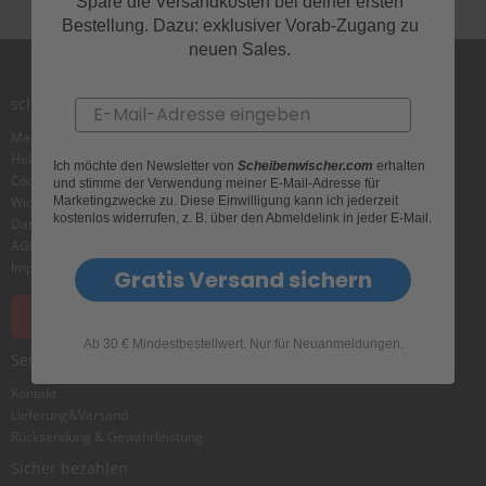
e
Spare die Versandkosten bei deiner ersten
l
Bestellung. Dazu: exklusiver Vorab-Zugang zu
l
neuen Sales.
n
e
s
scheibenwischer.com
Email
s
v
Magazin
o
Helpcenter
Ich möchte den Newsletter von
Scheibenwischer.com
erhalten
n
Cookie
und stimme der Verwendung meiner E-Mail-Adresse für
s
Marketingzwecke zu. Diese Einwilligung kann ich jederzeit
Widerrufsbelehrung
c
kostenlos widerrufen, z. B. über den Abmeldelink in jeder E-Mail.
Datenschutz
h
AGB
e
Impressum
Gratis Versand sichern
i
b
e
Vertrag widerrufen
n
Ab 30 € Mindestbestellwert. Nur für Neuanmeldungen.
w
Service & Hilfe
i
s
Kontakt
c
Lieferung&Versand
h
Rücksendung & Gewährleistung
e
Sicher bezahlen
r